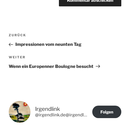
Beitragsnavigation
Vorheriger
ZURÜCK
Beitrag
Impressionen vom neunten Tag
Nächster
WEITER
Beitrag
Wenn ein Europenner Boulogne besucht
Irgendlink
Folgen
@irgendlink.de@irgendlink.de