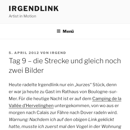
Zum
IRGENDLINK
Inhalt
Artist in Motion
springen
Menü
VERÖFFENTLICHT
5. APRIL 2012
VON
IRGEND
AM
Tag 9 – die Strecke und gleich noch
zwei Bilder
Heute radelte Irgendlink nur ein „kurzes“ Stück, denn
er war ja heute zu Gast im Rathaus von Boulogne-sur-
Mer. Für die heutige Nacht ist er auf dem
Camping de la
Vallée d’Hervelinghen
untergekommen, von wo aus er
morgen nach Calais zur Fähre nach Dover radeln wird.
Warnung: Nachdem ich auf den obigen Link geklickt
hatte, musste ich zuerst mal den Vogel in der Wohnung