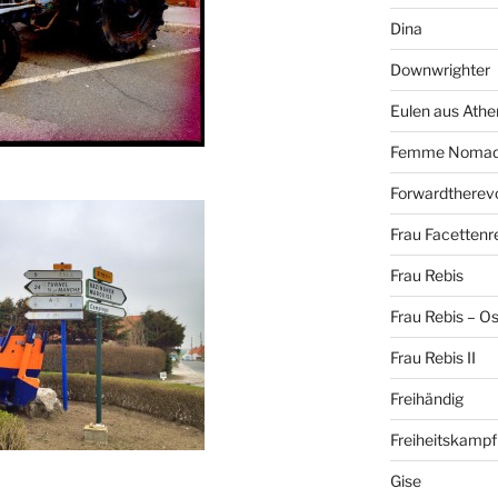
Dina
Downwrighter
Eulen aus Athe
Femme Noma
Forwardtherevo
Frau Facettenr
Frau Rebis
Frau Rebis – O
Frau Rebis II
Freihändig
Freiheitskampf
Gise