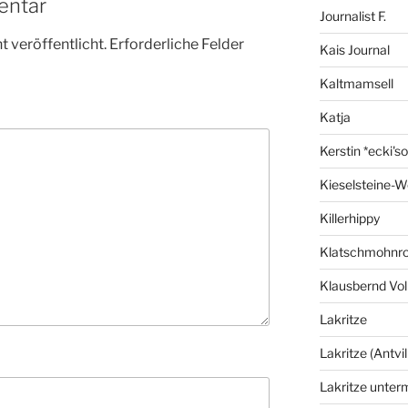
entar
Journalist F.
 veröffentlicht.
Erforderliche Felder
Kais Journal
Kaltmamsell
Katja
Kerstin *ecki's
Kieselsteine-W
Killerhippy
Klatschmohnro
Klausbernd Vol
Lakritze
Lakritze (Antvil
Lakritze unter