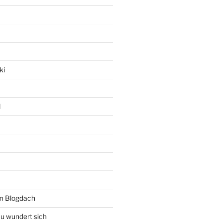
ki
l
rm Blogdach
au wundert sich