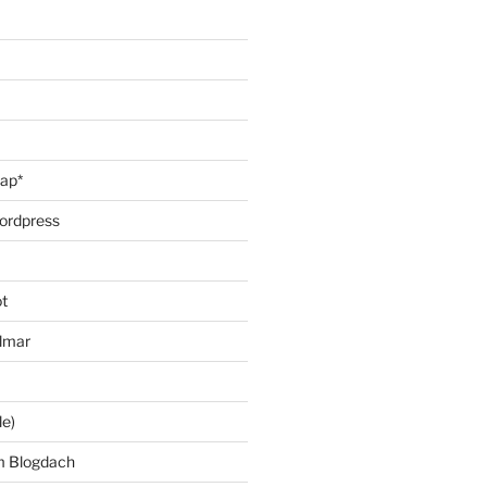
oap*
ordpress
t
lmar
le)
m Blogdach