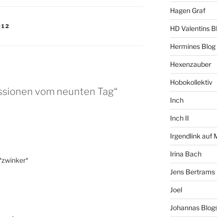
Hagen Graf
012
HD Valentins B
Hermines Blog
Hexenzauber
Hobokollektiv
essionen vom neunten Tag“
Inch
Inch II
Irgendlink auf
Irina Bach
*zwinker*
Jens Bertrams
Joel
Johannas Blog