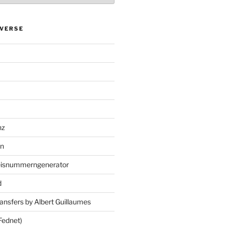
VERSE
nz
en
eisnummerngenerator
d
ansfers by Albert Guillaumes
Fednet)