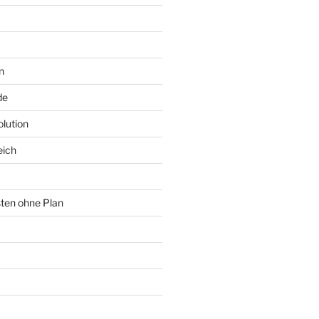
n
de
lution
eich
sten ohne Plan