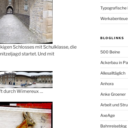
Typografische
Werkabenteue
BLOGLINKS
kigen Schlosses mit Schulklasse, die
500 Beine
itzeljagd startet. Und mit
Ackerbau in P
Allesalltäglich
Anhora
pft durch Wimereux …
Anke Groener
Arbeit und Stru
AxeAge
Bahnreiseblog