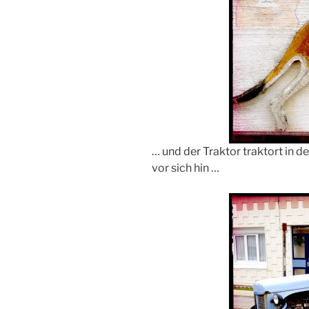
… und der Traktor traktort in
vor sich hin …