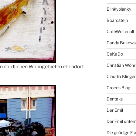
Blinkyblanky
Boardstein
CaféWeltenall
Candy Bukows
CeKaDo
Christian Wöhr
 den nördlichen Wohngebieten ebendort
Claudia Klinger
Crocos Blog
Dentaku
Der Emil
Der Emil unte
Die gnädige Fr