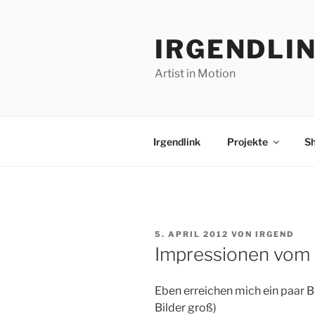
Zum
Inhalt
IRGENDLI
springen
Artist in Motion
Irgendlink
Projekte
S
VERÖFFENTLICHT
5. APRIL 2012
VON
IRGEND
AM
Impressionen vom
Eben erreichen mich ein paar 
Bilder groß)