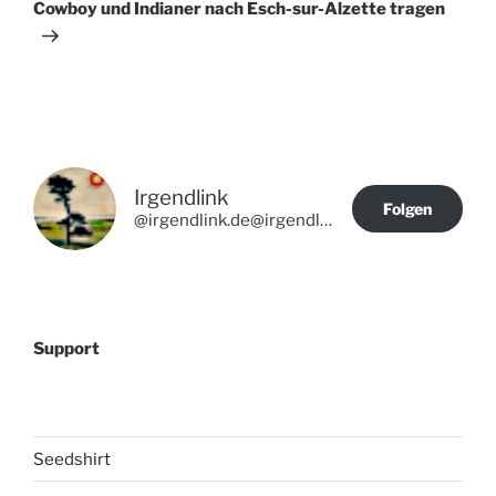
Beitrag
Cowboy und Indianer nach Esch-sur-Alzette tragen
Irgendlink
Folgen
@irgendlink.de@irgendlink.de
Support
Seedshirt