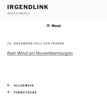
Zum
IRGENDLINK
Inhalt
Artist in Motion
springen
Menü
VERÖFFENTLICHT
22. NOVEMBER 2011
VON
IRGEND
AM
Kein Wind am Novembermorgen
KATEGORIEN
ALLGEMEIN
SCHLAGWÖRTER
FUNDSTÜCKE