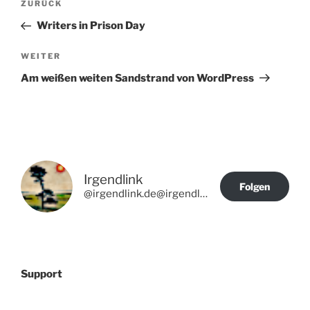
Vorheriger
ZURÜCK
Beitrag
Writers in Prison Day
Nächster
WEITER
Beitrag
Am weißen weiten Sandstrand von WordPress
Irgendlink
Folgen
@irgendlink.de@irgendlink.de
Support