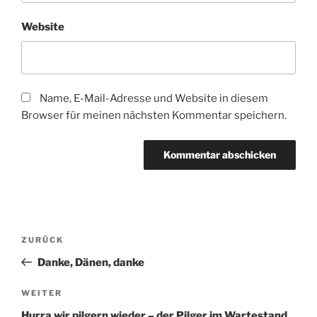
Website
Name, E-Mail-Adresse und Website in diesem
Browser für meinen nächsten Kommentar speichern.
Beitragsnavigation
Vorheriger
ZURÜCK
Beitrag
Danke, Dänen, danke
Nächster
WEITER
Beitrag
Hurra wir pilgern wieder – der Pilger im Wartestand