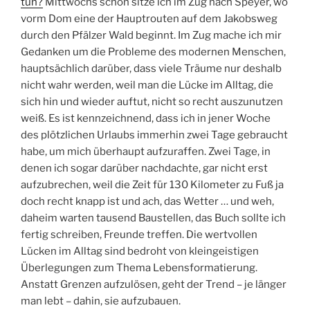
tun?
Mittwochs schon sitze ich im Zug nach Speyer, wo
vorm Dom eine der Hauptrouten auf dem Jakobsweg
durch den Pfälzer Wald beginnt. Im Zug mache ich mir
Gedanken um die Probleme des modernen Menschen,
hauptsächlich darüber, dass viele Träume nur deshalb
nicht wahr werden, weil man die Lücke im Alltag, die
sich hin und wieder auftut, nicht so recht auszunutzen
weiß. Es ist kennzeichnend, dass ich in jener Woche
des plötzlichen Urlaubs immerhin zwei Tage gebraucht
habe, um mich überhaupt aufzuraffen. Zwei Tage, in
denen ich sogar darüber nachdachte, gar nicht erst
aufzubrechen, weil die Zeit für 130 Kilometer zu Fuß ja
doch recht knapp ist und ach, das Wetter … und weh,
daheim warten tausend Baustellen, das Buch sollte ich
fertig schreiben, Freunde treffen. Die wertvollen
Lücken im Alltag sind bedroht von kleingeistigen
Überlegungen zum Thema Lebensformatierung.
Anstatt Grenzen aufzulösen, geht der Trend – je länger
man lebt – dahin, sie aufzubauen.