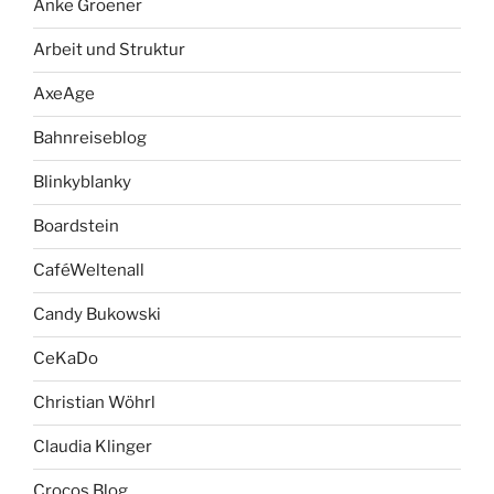
Anke Groener
Arbeit und Struktur
AxeAge
Bahnreiseblog
Blinkyblanky
Boardstein
CaféWeltenall
Candy Bukowski
CeKaDo
Christian Wöhrl
Claudia Klinger
Crocos Blog