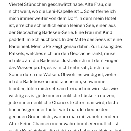
Viertel Stündchen geschwätzt habe. Alte Frau, die
nicht weiß, wo die Leni-Kapelle ist … So entferne ich
mich immer weiter von dem Dorf, in dem mein Hotel
ist, erreiche schließlich einen kleinen See, einen aus
der Geocaching Badesee-Serie. Eine Frau mit Kind
paddelt im Schlauchboot. In der Mitte des Sees ist eine
Badeinsel. Mein GPS zeigt genau dahin. Zur Lösung des
Rätsels, welches sich um den Geocache rankt, muss
ich also auf die Badeinsel. Just, als ich mit dem Finger
das Wasser prüfe, es ist nicht sehr kalt, bricht die
Sonne durch die Wolken. Obwohl es windig ist, ziehe
ich die Badehose an und tauche ein, schwimme
hinüber, fühle mich seltsam frei und mir wird klar, wie
wichtig es ist, jede nur erdenkliche Lücke zu nutzen,
jede nur erdenkliche Chance. Je älter man wird, desto
hochnäsiger oder fauler wird man. Ich kenne den
genauen Grund nicht, warum man mit zunehmendem
Alter keine Chancen mehr wahrnimmt. Vermutlich ist
es die Behäbigkeit, die sich in dein Leben schleicht, bei