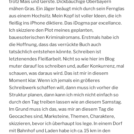
trotz Mais und Gerste. Dickbäuchige Oberbayern
mähen Gras. Ein Jäger beäugt mich durch sein Fernglas
aus einem Hochsitz. Mein Kopf ist voller Ideen, die ich
fleißig ins iPhone diktiere. Das iDogma par excellance.
Ich skizziere den Plot meines geplanten,
bauesoterischen Kriminalromans. Erstmals habe ich
die Hoffnung, dass das verrückte Buch auch
tatsächlich entstehen könnte. Schreiben ist
letztenendes Fleißarbeit. Nicht so wie hier im Blog
muter darauf los schreiben und, außer Konkurrenz, mal
schauen, was daraus wird. Das ist mir in diesem
Moment klar. Wenn ich jemals ein größeres
Schreibwerk schaffen will, dann muss ich vorher die
Struktur planen, dann kann ich mich nicht einfach so
durch den Tag treiben lassen wie an diesem Samstag.
Im Grund muss ich das, was mir an diesem Tag die
Geocaches sind, Marksteine, Themen, Charaktere,
skizzieren, bevor ich überhaupt los lege. In einem Dorf
mit Bahnhof und Laden habe ich ca. 15 km in den