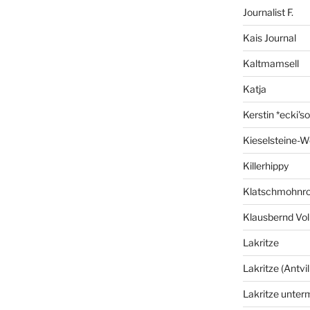
Journalist F.
Kais Journal
Kaltmamsell
Katja
Kerstin *ecki's
Kieselsteine-W
Killerhippy
Klatschmohnro
Klausbernd Vol
Lakritze
Lakritze (Antvil
Lakritze unter