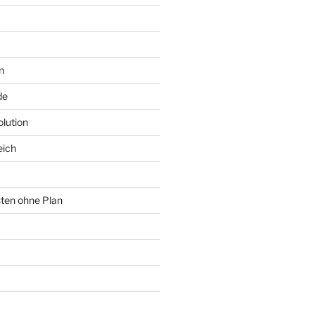
n
de
lution
eich
sten ohne Plan