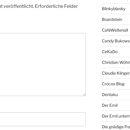
 veröffentlicht.
Erforderliche Felder
Blinkyblanky
Boardstein
CaféWeltenall
Candy Bukows
CeKaDo
Christian Wöhr
Claudia Klinger
Crocos Blog
Dentaku
Der Emil
Der Emil unte
Die gnädige Fr