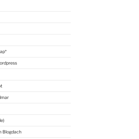
oap*
ordpress
t
lmar
le)
m Blogdach