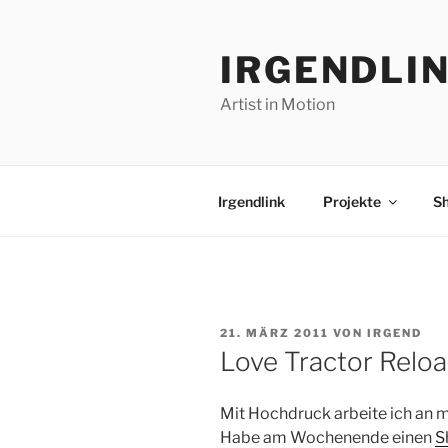
Zum
Inhalt
IRGENDLI
springen
Artist in Motion
Irgendlink
Projekte
S
VERÖFFENTLICHT
21. MÄRZ 2011
VON
IRGEND
AM
Love Tractor Relo
Mit Hochdruck arbeite ich an 
Habe am Wochenende einen
S