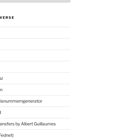
VERSE
nz
en
eisnummerngenerator
d
ansfers by Albert Guillaumes
Fednet)