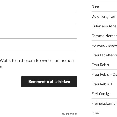
Dina
Downwrighter
Eulen aus Athe
Femme Noma
Forwardtherevo
Frau Facettenr
Website in diesem Browser für meinen
Frau Rebis
n.
Frau Rebis – O
Frau Rebis II
Freihändig
Freiheitskampf
Gise
WEITER
Nächster