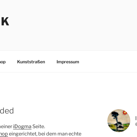
NK
hop
Kunststraßen
Impressum
aded
meiner
iDogma
Seite.
hop
eingerichtet, bei dem man echte