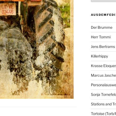
AUSDEMFEDI
Der Brumme
Herr Tommi
Jens Bertrams
Killerhippy
Krasse Eloque
Marcus Jasch
Personalausw
Sonja Tornefel
Stations and Tr
Tortoise (Torb/