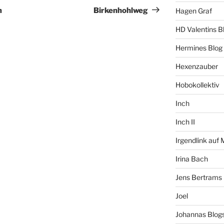
Beitrag
m
Birkenhohlweg
Hagen Graf
HD Valentins B
Hermines Blog
Hexenzauber
Hobokollektiv
Inch
Inch II
Irgendlink auf
Irina Bach
Jens Bertrams
Joel
Johannas Blog