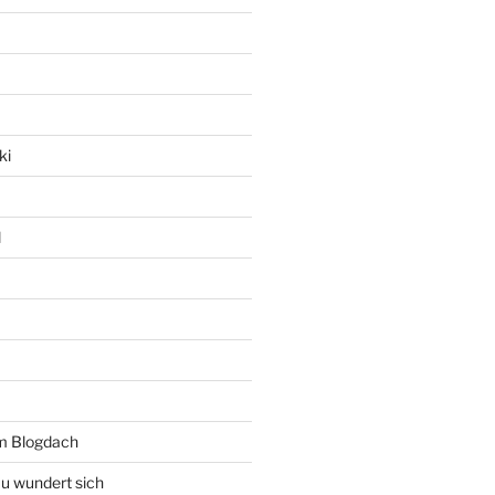
ki
l
rm Blogdach
au wundert sich