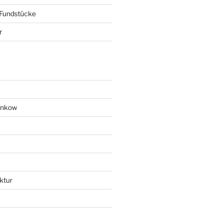
 Fundstücke
r
ankow
ktur