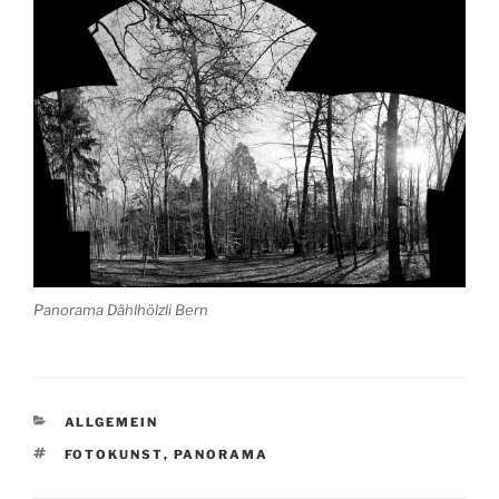
Panorama Dählhölzli Bern
KATEGORIEN
ALLGEMEIN
SCHLAGWÖRTER
FOTOKUNST
,
PANORAMA