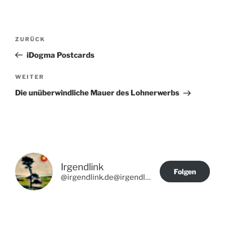
Beitragsnavigation
Vorheriger
ZURÜCK
Beitrag
iDogma Postcards
Nächster
WEITER
Beitrag
Die unüberwindliche Mauer des Lohnerwerbs
Irgendlink
Folgen
@irgendlink.de@irgendlink.de