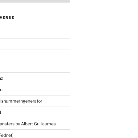
VERSE
nz
en
eisnummerngenerator
d
ansfers by Albert Guillaumes
Fednet)