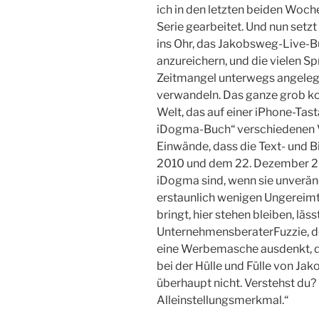
ich in den letzten beiden Woch
Serie gearbeitet. Und nun setz
ins Ohr, das Jakobsweg-Live-B
anzureichern, und die vielen Sp
Zeitmangel unterwegs angelegt
verwandeln. Das ganze grob kor
Welt, das auf einer iPhone-Tas
iDogma-Buch“ verschiedenen V
Einwände, dass die Text- und 
2010 und dem 22. Dezember 20
iDogma sind, wenn sie unveränd
erstaunlich wenigen Ungereimth
bringt, hier stehen bleiben, lässt
UnternehmensberaterFuzzie, der
eine Werbemasche ausdenkt, di
bei der Hülle und Fülle von Jak
überhaupt nicht. Verstehst du?
Alleinstellungsmerkmal.“