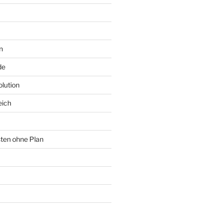
n
de
lution
eich
sten ohne Plan