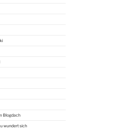
ki
l
rm Blogdach
au wundert sich