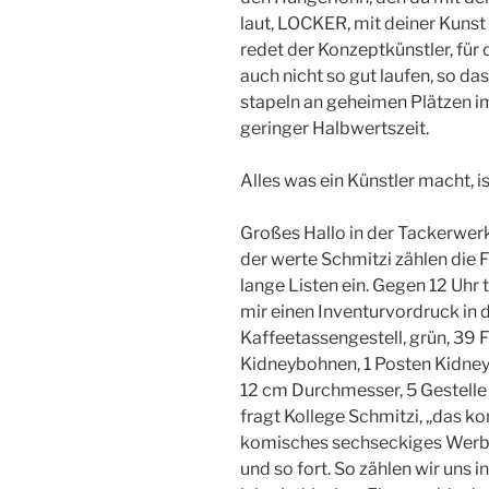
laut, LOCKER, mit deiner Kunst
redet der Konzeptkünstler, für
auch nicht so gut laufen, so da
stapeln an geheimen Plätzen im
geringer Halbwertszeit.
Alles was ein Künstler macht, i
Großes Hallo in der Tackerwerkst
der werte Schmitzi zählen die 
lange Listen ein. Gegen 12 Uhr t
mir einen Inventurvordruck in d
Kaffeetassengestell, grün, 39
Kidneybohnen, 1 Posten Kidne
12 cm Durchmesser, 5 Gestelle 
fragt Kollege Schmitzi, „das k
komisches sechseckiges Werbes
und so fort. So zählen wir uns 