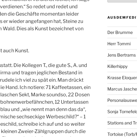
 verdienen.“ So redet und redet und
 den die Geschäfte momentan leider
AUSDEMFEDI
ss er wieder angefangen hat, Steine zu
 Wald. Dies als Kunst bezeichnet von
Der Brumme
Herr Tommi
st auch Kunst.
Jens Bertrams
att. Die Kollegen T., die gute S., A. und
Killerhippy
Firma und tragen jeglichen Bestand in
Krasse Eloque
rudele ich viel zu spät ein. Man drückt
ie Hand. Ich notiere: 71 Kaffeetassen, ein
Marcus Jasch
 Flaschen Sekt, Marke soundso, 22 Dosen
Personalausw
ybohnenwerbefähnchen, 12 Untertassen
blau und „wie nennt man denn das da“,
Sonja Tornefel
omische sechseckige Werbeschild?“ – 1
Stations and Tr
child, schreibe ich auf und so weiter
in kleinen Zweier-Zählgruppen durch die
Tortoise (Torb/