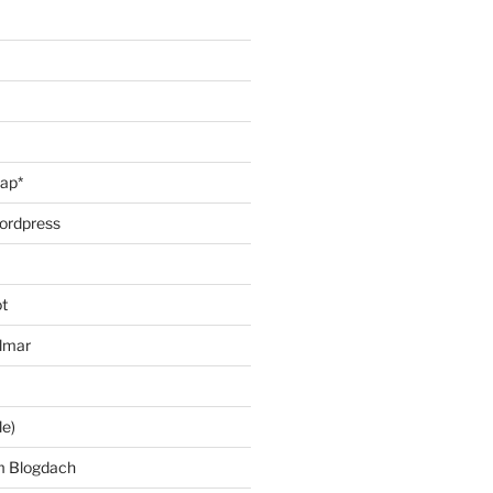
oap*
ordpress
t
lmar
le)
m Blogdach