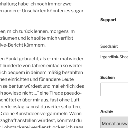
hhaltung habe ich noch immer zwei
 anderer Unschärfen könnten es sogar
Support
tzen, mich zurück lehnen, morgens im
äumen und ich sollte mich verflixt
ve-Bericht kümmern.
Seedshirt
Irgendlink-Sho
en Punkt gebracht, als er mir mal wieder
t hunderte von Jahren einfach so weiter
ich bequem in deinem mäßig bezahlten
Suchen
en einrichten und für andere Leute
ch selber tun würdest und mal ehrlich: des
h sowieso nicht …“ eine Tirade pseudo-
chüttet er über mir aus, fast ohne Luft
merleinstag kannst du weiter schuften,
Archiv
C deine Kunstideen vergammeln. Wenn
zaghaft anstellen würdest, könntest du
 Lohntackerei verdienst locker, ich sags