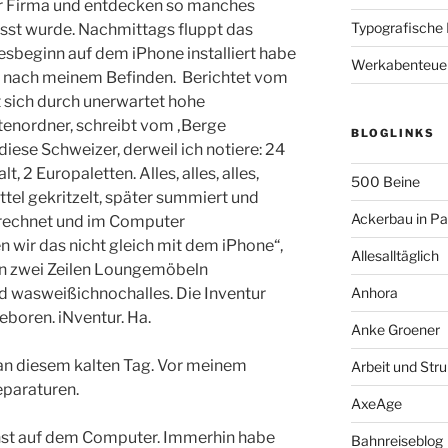
er Firma und entdecken so manches
Typografische
isst wurde. Nachmittags fluppt das
esbeginn auf dem iPhone installiert habe
Werkabenteue
t nach meinem Befinden. Berichtet vom
t sich durch unerwartet hohe
enordner, schreibt vom ‚Berge
BLOGLINKS
diese Schweizer, derweil ich notiere: 24
lt, 2 Europaletten. Alles, alles, alles,
500 Beine
ettel gekritzelt, später summiert und
Ackerbau in P
erechnet und im Computer
wir das nicht gleich mit dem iPhone“,
Allesalltäglich
en zwei Zeilen Loungemöbeln
 wasweißichnochalles. Die Inventur
Anhora
boren. iNventur. Ha.
Anke Groener
an diesem kalten Tag. Vor meinem
Arbeit und Stru
eparaturen.
AxeAge
st auf dem Computer. Immerhin habe
Bahnreiseblog