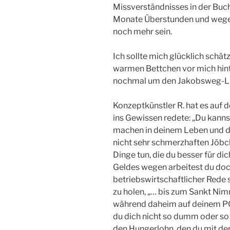
Missverständnisses in der Buc
Monate Überstunden und wegen
noch mehr sein.
Ich sollte mich glücklich schä
warmen Bettchen vor mich hintr
nochmal um den Jakobsweg-Li
Konzeptkünstler R. hat es auf d
ins Gewissen redete: „Du kanns
machen in deinem Leben und d
nicht sehr schmerzhaften Jöbch
Dinge tun, die du besser für di
Geldes wegen arbeitest du doc
betriebswirtschaftlicher Rede s
zu holen, „… bis zum Sankt Nim
während daheim auf deinem P
du dich nicht so dumm oder so 
den Hungerlohn, den du mit der