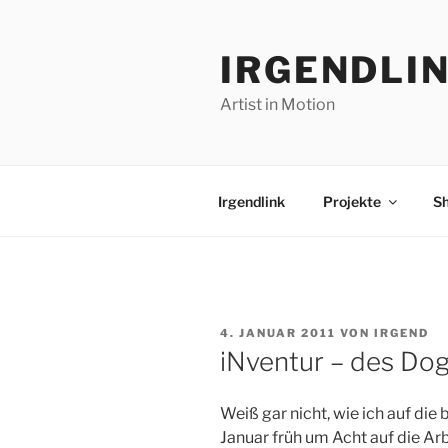
Zum
Inhalt
IRGENDLI
springen
Artist in Motion
Irgendlink
Projekte
S
VERÖFFENTLICHT
4. JANUAR 2011
VON
IRGEND
AM
iNventur – des Dog
Weiß gar nicht, wie ich auf di
Januar früh um Acht auf die Ar