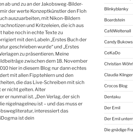
en ab und zu an der Jakobsweg-Bilder-
Blinkyblanky
t mir der werte Konzeptkünstler den Floh
uch auszuarbeiten, mit Nikon-Bildern
Boardstein
rachnotizen und Kritzeleien, die ich aus
CaféWeltenall
 habe noch in echte Texte zu
rigiert mit den Labeln „Erstes Buch der
Candy Bukows
tatur geschrieben wurde“ und „Erstes
CeKaDo
erlagen zu präsentieren. Meine
Bildbeiträge zwischen dem 18. November
Christian Wöhr
10 hier in diesem Blog nur dann echtes
Claudia Klinger
ert mit allen Fipptehlern und den
eiten, die das Live-Schreiben mit sich
Crocos Blog
 er nicht gelten. Alter
 er nunmal ist. „Den Verlag, der sich
Dentaku
e nigelnagelneu ist – und das muss er
Der Emil
obswegliteratur, interessiert das
 iDogma ist dein
Der Emil unte
Die gnädige Fr