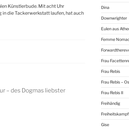
ühlen Künstlerbude. Mit acht Uhr
Dina
in die Tackerwerkstatt laufen, hat auch
Downwrighter
Eulen aus Athe
Femme Noma
Forwardtherevo
Frau Facettenr
Frau Rebis
Frau Rebis – O
ur – des Dogmas liebster
Frau Rebis II
Freihändig
Freiheitskampf
Gise