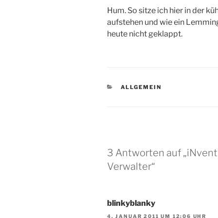
Hum. So sitze ich hier in der k
aufstehen und wie ein Lemming 
heute nicht geklappt.
KATEGORIEN
ALLGEMEIN
3 Antworten auf „iNvent
Verwalter“
blinkyblanky
4. JANUAR 2011 UM 12:06 UHR