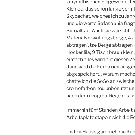
labyrinthischen Eingeweide d
Kleinod, das schon lange verm
Skypechat, welches ich zu Jahr
und die werte Sofasophia frag
Büroalltag. Auch sie wurschtel
Materialverwaltungsberge, Akt
abtragen‘, tse Berge abtragen, 
Hocker lila, 9 Tisch braun klein a
einfach alles wird auf diesen Z
dann wird die Firma neu ausg
abgespeichert. „Warum machen 
chatte ich die SoSo an zwisch
cremefarben neu unbenutzt und
nach dem iDogma-Regeln ist ge
Immerhin fünf Stunden Arbeit 
Arbeitsplatz stapeln sich die R
Und zu Hause gammelt die Kun