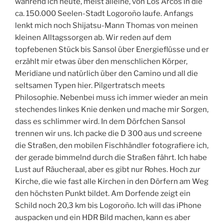
während ich heute, meist alleine, von Los Arcos in die
ca. 150.000 Seelen-Stadt Logoroño laufe. Anfangs
lenkt mich noch Shijatsu-Mann Thomas von meinen
kleinen Alltagssorgen ab. Wir reden auf dem
topfebenen Stück bis Sansol über Energieflüsse und er
erzählt mir etwas über den menschlichen Körper,
Meridiane und natürlich über den Camino und all die
seltsamen Typen hier. Pilgertratsch meets
Philosophie. Nebenbei muss ich immer wieder an mein
stechendes linkes Knie denken und mache mir Sorgen,
dass es schlimmer wird. In dem Dörfchen Sansol
trennen wir uns. Ich packe die D 300 aus und screene
die Straßen, den mobilen Fischhändler fotografiere ich,
der gerade bimmelnd durch die Straßen fährt. Ich habe
Lust auf Räucheraal, aber es gibt nur Rohes. Hoch zur
Kirche, die wie fast alle Kirchen in den Dörfern am Weg
den höchsten Punkt bildet. Am Dorfende zeigt ein
Schild noch 20,3 km bis Logoroño. Ich will das iPhone
auspacken und ein HDR Bild machen, kann es aber