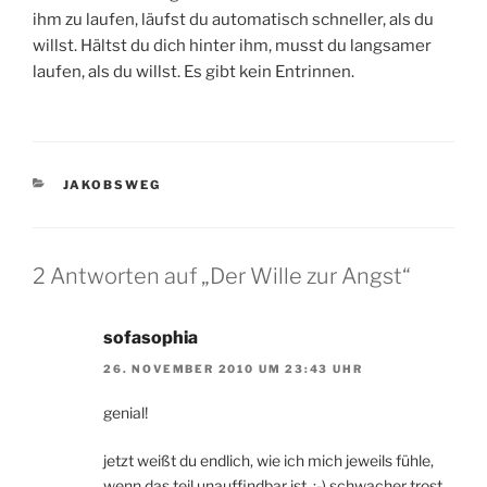
ihm zu laufen, läufst du automatisch schneller, als du
willst. Hältst du dich hinter ihm, musst du langsamer
laufen, als du willst. Es gibt kein Entrinnen.
KATEGORIEN
JAKOBSWEG
2 Antworten auf „Der Wille zur Angst“
sofasophia
26. NOVEMBER 2010 UM 23:43 UHR
genial!
jetzt weißt du endlich, wie ich mich jeweils fühle,
wenn das teil unauffindbar ist. :-) schwacher trost