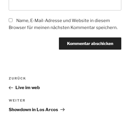
Name, E-Mail-Adresse und Website in diesem
Browser für meinen nächsten Kommentar speichern.
Beitragsnavigation
Vorheriger
ZURÜCK
Beitrag
Live im web
Nächster
WEITER
Beitrag
Showdown in Los Arcos