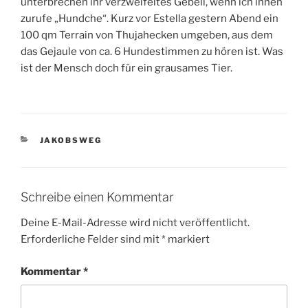
unterbrechen ihr verzweifeltes Gebell, wenn ich ihnen
zurufe „Hundche“. Kurz vor Estella gestern Abend ein
100 qm Terrain von Thujahecken umgeben, aus dem
das Gejaule von ca. 6 Hundestimmen zu hören ist. Was
ist der Mensch doch für ein grausames Tier.
KATEGORIEN
JAKOBSWEG
Schreibe einen Kommentar
Deine E-Mail-Adresse wird nicht veröffentlicht.
Erforderliche Felder sind mit
*
markiert
Kommentar
*