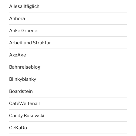
Allesalltäglich
Anhora
Anke Groener
Arbeit und Struktur
AxeAge
Bahnreiseblog
Blinkyblanky
Boardstein
CaféWeltenall
Candy Bukowski
CeKaDo