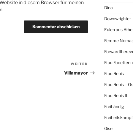
Website in diesem Browser für meinen
Dina
n.
Downwrighter
Eulen aus Athe
Femme Noma
Forwardtherevo
Frau Facettenr
WEITER
Nächster
Beitrag
Villamayor
Frau Rebis
Frau Rebis – O
Frau Rebis II
Freihändig
Freiheitskampf
Gise