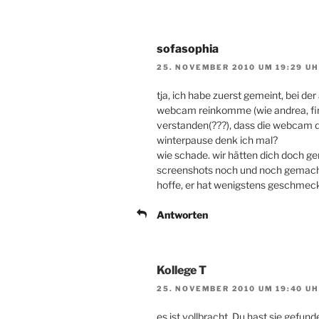
sofasophia
25. NOVEMBER 2010 UM 19:29 U
tja, ich habe zuerst gemeint, bei der 
webcam reinkomme (wie andrea, fir
verstanden(???), dass die webcam d
winterpause denk ich mal?
wie schade. wir hätten dich doch g
screenshots noch und noch gemach
hoffe, er hat wenigstens geschmeckt,
Antworten
Kollege T
25. NOVEMBER 2010 UM 19:40 U
es ist vollbracht, Du hast sie gefunde