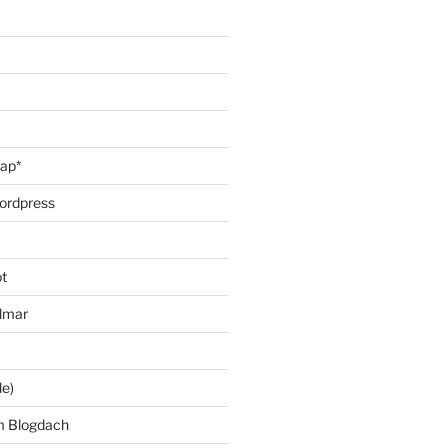
oap*
ordpress
t
lmar
le)
m Blogdach