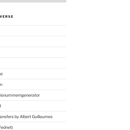
VERSE
nz
en
eisnummerngenerator
d
ansfers by Albert Guillaumes
Fednet)