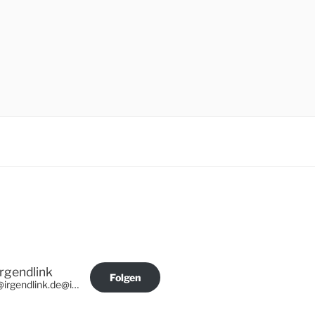
Irgendlink
Folgen
@irgendlink.de@irgendlink.de