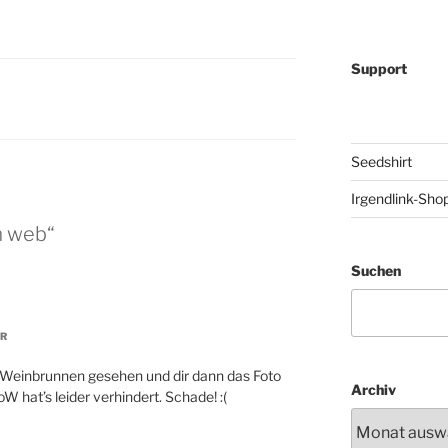
Support
Seedshirt
Irgendlink-Sho
m web“
Suchen
HR
am Weinbrunnen gesehen und dir dann das Foto
Archiv
W hat’s leider verhindert. Schade! :(