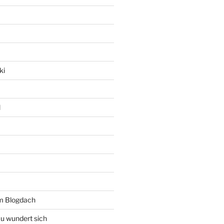
ki
l
rm Blogdach
au wundert sich