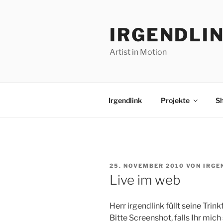
Zum
Inhalt
IRGENDLI
springen
Artist in Motion
Irgendlink
Projekte
S
VERÖFFENTLICHT
25. NOVEMBER 2010
VON
IRGE
AM
Live im web
Herr irgendlink füllt seine Trin
Bitte Screenshot, falls Ihr mich