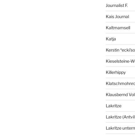
Journalist F.
Kais Journal
Kaltmamsell
Katja
Kerstin *ecki's
Kieselsteine-W
Killerhippy
Klatschmohnro
Klausbernd Vol
Lakritze
Lakritze (Antvil
Lakritze unter