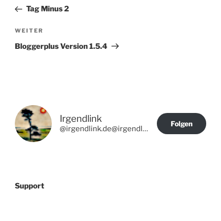
Beitrag
Tag Minus 2
Nächster
WEITER
Beitrag
Bloggerplus Version 1.5.4
Irgendlink
Folgen
@irgendlink.de@irgendlink.de
Support