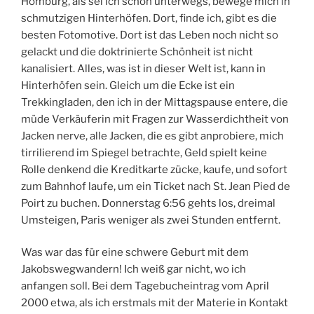
Homburg, als sei ich schon unterwegs, bewege mich in
schmutzigen Hinterhöfen. Dort, finde ich, gibt es die
besten Fotomotive. Dort ist das Leben noch nicht so
gelackt und die doktrinierte Schönheit ist nicht
kanalisiert. Alles, was ist in dieser Welt ist, kann in
Hinterhöfen sein. Gleich um die Ecke ist ein
Trekkingladen, den ich in der Mittagspause entere, die
müde Verkäuferin mit Fragen zur Wasserdichtheit von
Jacken nerve, alle Jacken, die es gibt anprobiere, mich
tirrilierend im Spiegel betrachte, Geld spielt keine
Rolle denkend die Kreditkarte zücke, kaufe, und sofort
zum Bahnhof laufe, um ein Ticket nach St. Jean Pied de
Poirt zu buchen. Donnerstag 6:56 gehts los, dreimal
Umsteigen, Paris weniger als zwei Stunden entfernt.
Was war das für eine schwere Geburt mit dem
Jakobswegwandern! Ich weiß gar nicht, wo ich
anfangen soll. Bei dem Tagebucheintrag vom April
2000 etwa, als ich erstmals mit der Materie in Kontakt