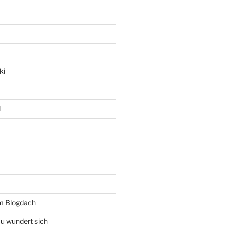
ki
l
rm Blogdach
au wundert sich