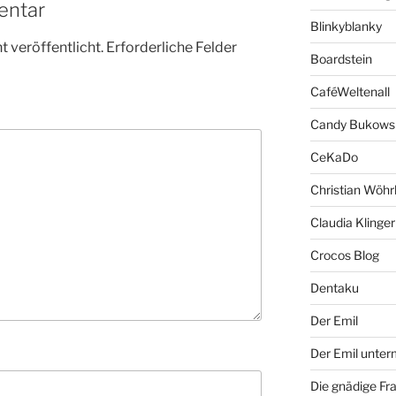
entar
Blinkyblanky
 veröffentlicht.
Erforderliche Felder
Boardstein
CaféWeltenall
Candy Bukows
CeKaDo
Christian Wöhr
Claudia Klinger
Crocos Blog
Dentaku
Der Emil
Der Emil unte
Die gnädige Fr