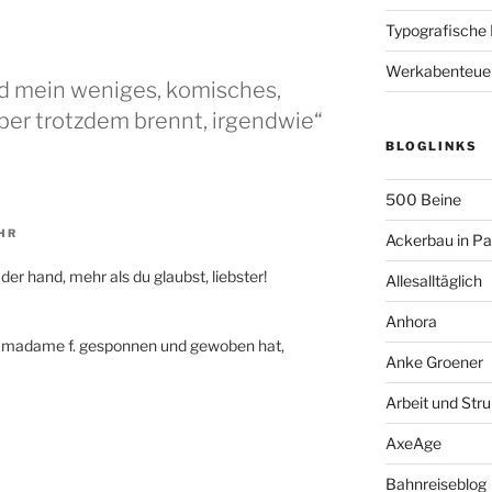
Typografische
Werkabenteue
nd mein weniges, komisches,
ber trotzdem brennt, irgendwie“
BLOGLINKS
500 Beine
HR
Ackerbau in P
an der hand, mehr als du glaubst, liebster!
Allesalltäglich
Anhora
s madame f. gesponnen und gewoben hat,
Anke Groener
Arbeit und Stru
AxeAge
Bahnreiseblog