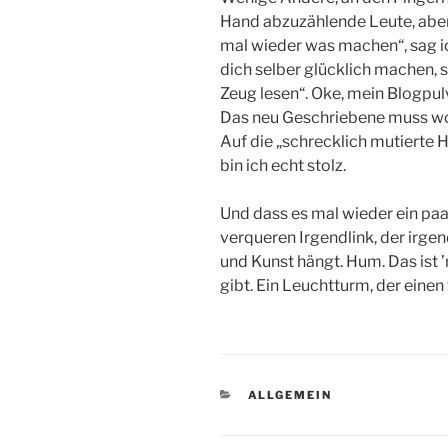
Hand abzuzählende Leute, aber 
mal wieder was machen“, sag ic
dich selber glücklich machen, 
Zeug lesen“. Oke, mein Blogpul
Das neu Geschriebene muss woh
Auf die „schrecklich mutierte 
bin ich echt stolz.
Und dass es mal wieder ein paa
verqueren Irgendlink, der irg
und Kunst hängt. Hum. Das ist ’
gibt. Ein Leuchtturm, der einen w
KATEGORIEN
ALLGEMEIN