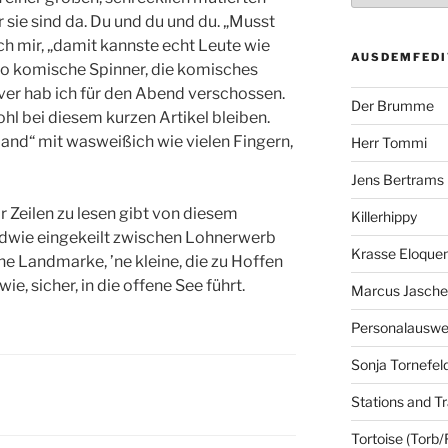
sie sind da. Du und du und du. „Musst
h mir, „damit kannste echt Leute wie
AUSDEMFEDI
so komische Spinner, die komisches
ver hab ich für den Abend verschossen.
Der Brumme
l bei diesem kurzen Artikel bleiben.
Hand“ mit wasweißich wie vielen Fingern,
Herr Tommi
Jens Bertrams
r Zeilen zu lesen gibt von diesem
Killerhippy
endwie eingekeilt zwischen Lohnerwerb
Krasse Eloque
ne Landmarke, ’ne kleine, die zu Hoffen
ie, sicher, in die offene See führt.
Marcus Jasch
Personalausw
Sonja Tornefel
Stations and Tr
Tortoise (Torb/