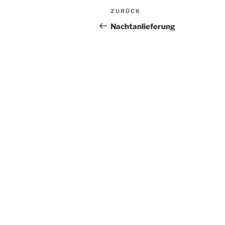
Beitragsnavigation
Vorheriger
ZURÜCK
Beitrag
Nachtanlieferung