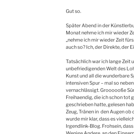
Gut so.
Später Abend in der Künstlerb
Monat nehme ich mir wieder Zeit
„nehme ich mir wieder Zeit fü
auch so? Ich, der Direkte, der E
Tatsächlich war ich lange Zeit 
unbefriedigenden Welt des Loh
Kunst und all die wunderbare Sp
intensiven Spur – mal so neben
vernachlässigt. Groooooße Sünd
Freihaendig, die ich schon tot g
geschrieben hatte, gelesen hab
Zeug, Tränen in den Augen ob d
wurde mir klar, dass es viellei
Irgendlink-Blog. Frohsein, das
Wenige Andere, an den Fingern 