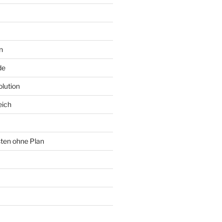
n
de
lution
eich
sten ohne Plan