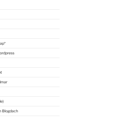
oap*
ordpress
t
lmar
le)
m Blogdach