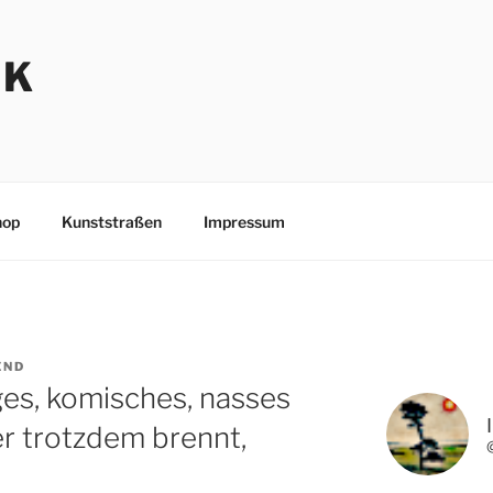
NK
hop
Kunststraßen
Impressum
END
es, komisches, nasses
er trotzdem brennt,