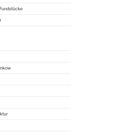
 Fundstücke
r
ankow
ktur