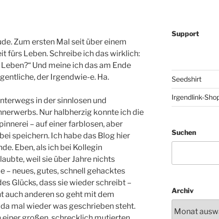
Support
ude. Zum ersten Mal seit über einem
 fürs Leben. Schreibe ich das wirklich:
rs Leben?“ Und meine ich das am Ende
igentliche, der Irgendwie-e. Ha.
Seedshirt
Irgendlink-Sho
unterwegs in der sinnlosen und
nerwerbs. Nur halbherzig konnte ich die
innerei – auf einer farblosen, aber
Suchen
bei speichern. Ich habe das Blog hier
e. Eben, als ich bei Kollegin
laubte, weil sie über Jahre nichts
e – neues, gutes, schnell gehacktes
es Glücks, dass sie wieder schreibt –
Archiv
cht auch anderen so geht mit dem
s da mal wieder was geschrieben steht.
einer großen, schrecklich mutierten