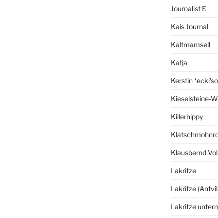
Journalist F.
Kais Journal
Kaltmamsell
Katja
Kerstin *ecki's
Kieselsteine-W
Killerhippy
Klatschmohnro
Klausbernd Vol
Lakritze
Lakritze (Antvil
Lakritze unter