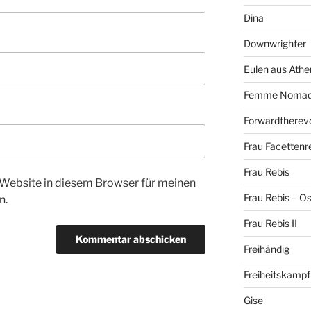
Dina
Downwrighter
Eulen aus Athe
Femme Noma
Forwardtherevo
Frau Facettenr
Frau Rebis
Website in diesem Browser für meinen
Frau Rebis – O
n.
Frau Rebis II
Freihändig
Freiheitskampf
Gise