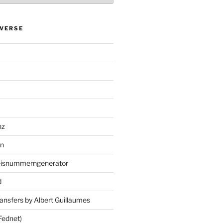
VERSE
nz
en
eisnummerngenerator
d
ansfers by Albert Guillaumes
Fednet)