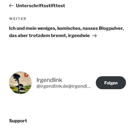
Beitrag
Unterschriftsstifttest
Nächster
WEITER
Beitrag
Ich und mein weniges, komisches, nasses Blogpulver,
das aber trotzdem brennt, irgendwie
Irgendlink
Folgen
@irgendlink.de@irgendlink.de
Support