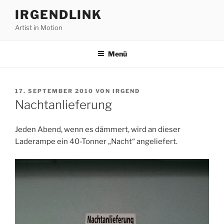
Zum
IRGENDLINK
Inhalt
Artist in Motion
springen
Menü
VERÖFFENTLICHT
17. SEPTEMBER 2010
VON
IRGEND
AM
Nachtanlieferung
Jeden Abend, wenn es dämmert, wird an dieser
Laderampe ein 40-Tonner „Nacht“ angeliefert.