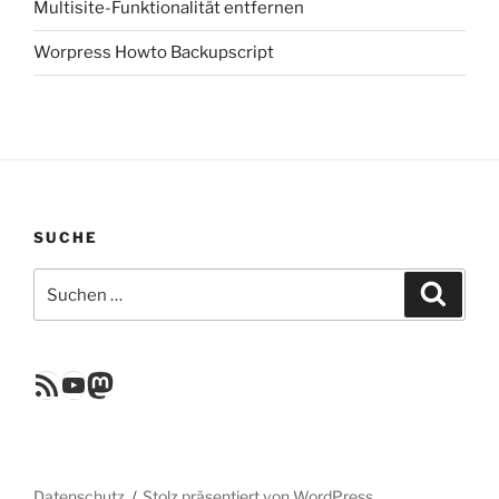
Multisite-Funktionalität entfernen
Worpress Howto Backupscript
SUCHE
Suchen
Suche
nach:
RSS Feed
YouTube
Mastodon
Datenschutz
Stolz präsentiert von WordPress