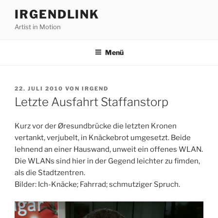
Zum
IRGENDLINK
Inhalt
Artist in Motion
springen
Menü
VERÖFFENTLICHT
22. JULI 2010
VON
IRGEND
AM
Letzte Ausfahrt Staffanstorp
Kurz vor der Øresundbrücke die letzten Kronen
vertankt, verjubelt, in Knäckebrot umgesetzt. Beide
lehnend an einer Hauswand, unweit ein offenes WLAN.
Die WLANs sind hier in der Gegend leichter zu fimden,
als die Stadtzentren.
Bilder: Ich-Knäcke; Fahrrad; schmutziger Spruch.