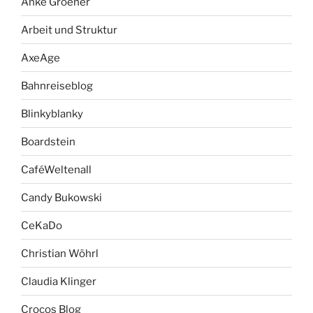
Anke Groener
Arbeit und Struktur
AxeAge
Bahnreiseblog
Blinkyblanky
Boardstein
CaféWeltenall
Candy Bukowski
CeKaDo
Christian Wöhrl
Claudia Klinger
Crocos Blog