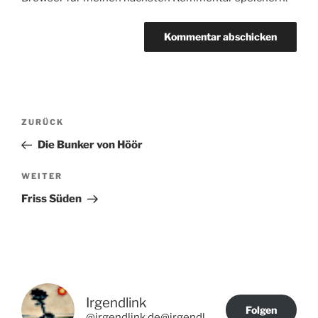
Beitragsnavigation
Vorheriger
ZURÜCK
Beitrag
Die Bunker von Höör
Nächster
WEITER
Beitrag
Friss Süden
Irgendlink
Folgen
@irgendlink.de@irgendlink.de