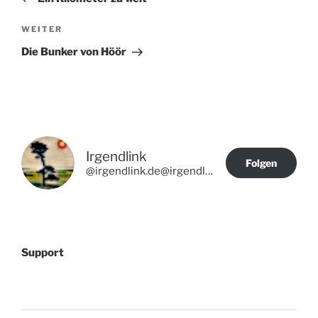
Nächster
WEITER
Beitrag
Die Bunker von Höör
Irgendlink
Folgen
@irgendlink.de@irgendlink.de
Support