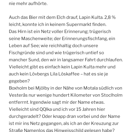
nie mehr aufhörte.
Auch das Bier mit dem Elch drauf, Lapin Kulta. 2,8 %
leicht, konnte ich in keinem Supermarkt finden.
Das Hirn ist ein Netz voller Erinnerung; trügerisch
seine Maschenweite; der Erinnerungsfischfang, ein
Leben auf See; wie reichhaltig doch unsere
Fischgründe sind und wie trügerisch untief so
mancher Sund, den wir in langsamer Fahrt durchlaufen.
Vielleicht gibt es einfach kein Lapin Kulta mehr und
auch kein Lövbergs Lila Löskaffee – hat es sie je
gegeben?
Boxholm bei Mjölby in der Nähe von Motala südlich von
Vesterås nur wenige hundert Kilometer von Stoclholm
entferrnt. Irgendwie sagt mir der Name etwas.
Vielleicht sind QQlka und ich vor 15 Jahren hier
durchgeradelt? Oder knapp dran vorbei und der Name
ist mir ins Netz gegangen, als ich an der Kreuzung zur
Straße Namenlos das Hinweisschild gelesen habe?