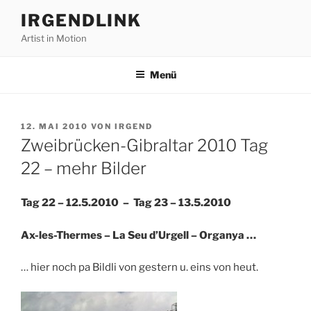
Zum
IRGENDLINK
Inhalt
Artist in Motion
springen
Menü
VERÖFFENTLICHT
12. MAI 2010
VON
IRGEND
AM
Zweibrücken-Gibraltar 2010 Tag
22 – mehr Bilder
Tag 22 – 12.5.2010 – Tag 23
–
13.5.2010
Ax-les-Thermes – La Seu d’Urgell – Organya …
… hier noch pa Bildli von gestern u. eins von heut.