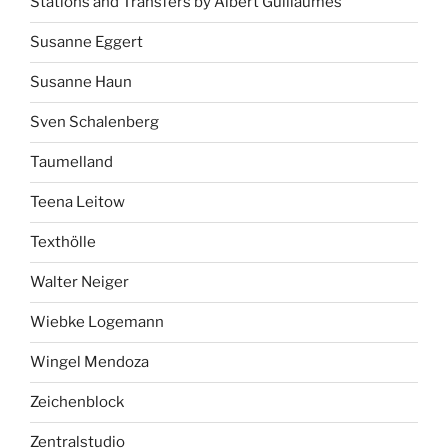
Stations and Transfers by Albert Guillaumes
Susanne Eggert
Susanne Haun
Sven Schalenberg
Taumelland
Teena Leitow
Texthölle
Walter Neiger
Wiebke Logemann
Wingel Mendoza
Zeichenblock
Zentralstudio