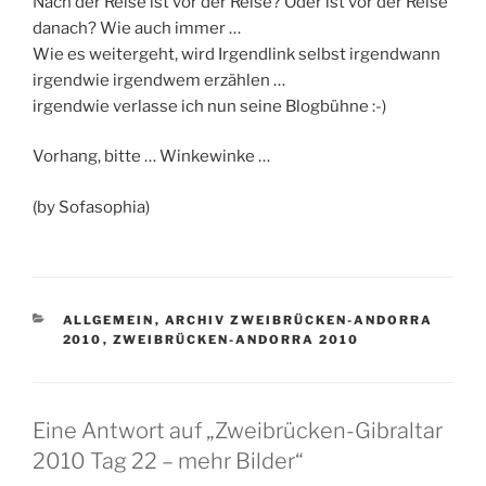
Nach der Reise ist vor der Reise? Oder ist vor der Reise
danach? Wie auch immer …
Wie es weitergeht, wird Irgendlink selbst irgendwann
irgendwie irgendwem erzählen …
irgendwie verlasse ich nun seine Blogbühne :-)
Vorhang, bitte … Winkewinke …
(by Sofasophia)
KATEGORIEN
ALLGEMEIN
,
ARCHIV ZWEIBRÜCKEN-ANDORRA
2010
,
ZWEIBRÜCKEN-ANDORRA 2010
Eine Antwort auf „Zweibrücken-Gibraltar
2010 Tag 22 – mehr Bilder“