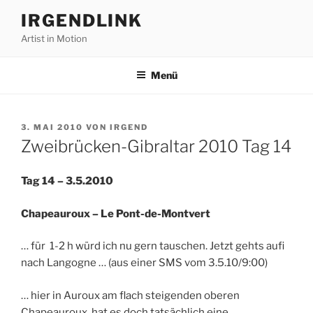
Zum
IRGENDLINK
Inhalt
Artist in Motion
springen
Menü
VERÖFFENTLICHT
3. MAI 2010
VON
IRGEND
AM
Zweibrücken-Gibraltar 2010 Tag 14
Tag 14 – 3.5.2010
Chapeauroux – Le Pont-de-Montvert
… für 1-2 h würd ich nu gern tauschen. Jetzt gehts aufi
nach Langogne … (aus einer SMS vom 3.5.10/9:00)
… hier in Auroux am flach steigenden oberen
Chapeauroux, hat es doch tatsächlich eine