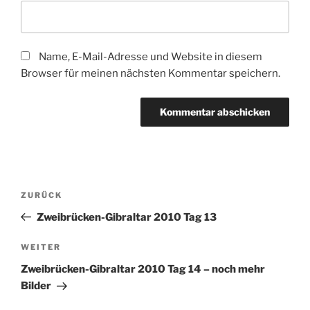
Name, E-Mail-Adresse und Website in diesem
Browser für meinen nächsten Kommentar speichern.
Beitragsnavigation
Vorheriger
ZURÜCK
Beitrag
Zweibrücken-Gibraltar 2010 Tag 13
Nächster
WEITER
Beitrag
Zweibrücken-Gibraltar 2010 Tag 14 – noch mehr
Bilder