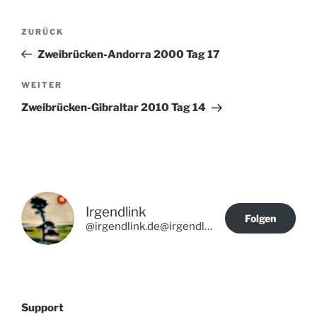
Beitragsnavigation
Vorheriger
ZURÜCK
Beitrag
Zweibrücken-Andorra 2000 Tag 17
Nächster
WEITER
Beitrag
Zweibrücken-Gibraltar 2010 Tag 14
Irgendlink
Folgen
@irgendlink.de@irgendlink.de
Support