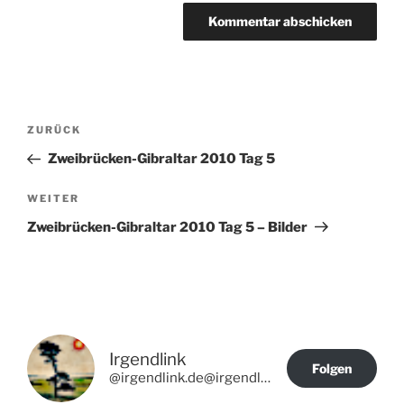
Beitragsnavigation
Vorheriger
ZURÜCK
Beitrag
Zweibrücken-Gibraltar 2010 Tag 5
Nächster
WEITER
Beitrag
Zweibrücken-Gibraltar 2010 Tag 5 – Bilder
Irgendlink
Folgen
@irgendlink.de@irgendlink.de