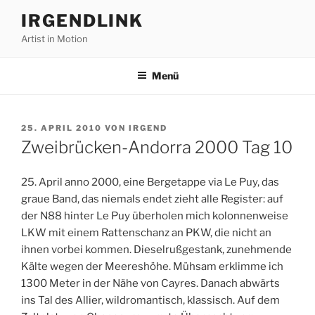
Zum
IRGENDLINK
Inhalt
Artist in Motion
springen
Menü
VERÖFFENTLICHT
25. APRIL 2010
VON
IRGEND
AM
Zweibrücken-Andorra 2000 Tag 10
25. April anno 2000, eine Bergetappe via Le Puy, das
graue Band, das niemals endet zieht alle Register: auf
der N88 hinter Le Puy überholen mich kolonnenweise
LKW mit einem Rattenschanz an PKW, die nicht an
ihnen vorbei kommen. Dieselrußgestank, zunehmende
Kälte wegen der Meereshöhe. Mühsam erklimme ich
1300 Meter in der Nähe von Cayres. Danach abwärts
ins Tal des Allier, wildromantisch, klassisch. Auf dem