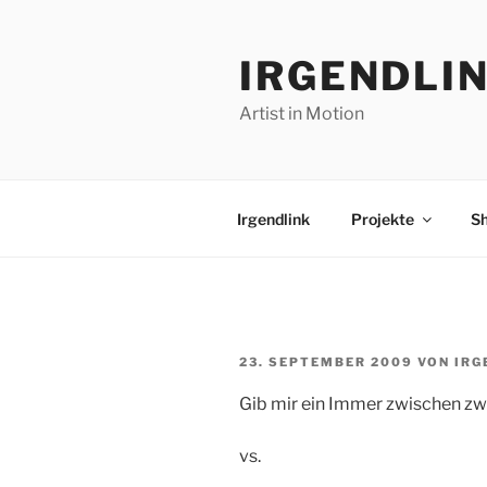
Zum
Inhalt
IRGENDLI
springen
Artist in Motion
Irgendlink
Projekte
S
VERÖFFENTLICHT
23. SEPTEMBER 2009
VON
IRG
AM
Gib mir ein Immer zwischen zwe
vs.