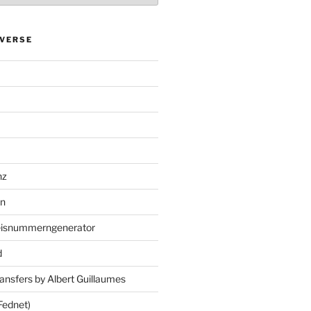
VERSE
nz
en
eisnummerngenerator
d
ansfers by Albert Guillaumes
Fednet)