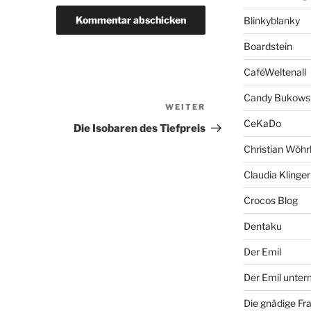
Blinkyblanky
Boardstein
CaféWeltenall
Candy Bukows
WEITER
Nächster
CeKaDo
Beitrag
Die Isobaren des Tiefpreis
Christian Wöhr
Claudia Klinger
Crocos Blog
Dentaku
Der Emil
Der Emil unte
Die gnädige Fr