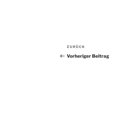
Beitragsnavigation
Vorheriger
ZURÜCK
Beitrag
Vorheriger Beitrag