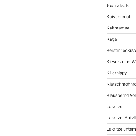
Journalist F.
Kais Journal
Kaltmamsell
Katja
Kerstin *ecki's
Kieselsteine-W
Killerhippy
Klatschmohnro
Klausbernd Vol
Lakritze
Lakritze (Antvil
Lakritze unter