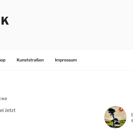
NK
hop
Kunststraßen
Impressum
END
i Jetzt