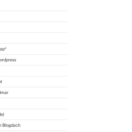
oap*
ordpress
t
lmar
le)
m Blogdach