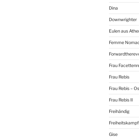
Dina
Downwrighter
Eulen aus Athe
Femme Noma
Forwardtherevo
Frau Facettenr
Frau Rebis
Frau Rebis – O
Frau Rebis II
Freihändig
Freiheitskampf
Gise