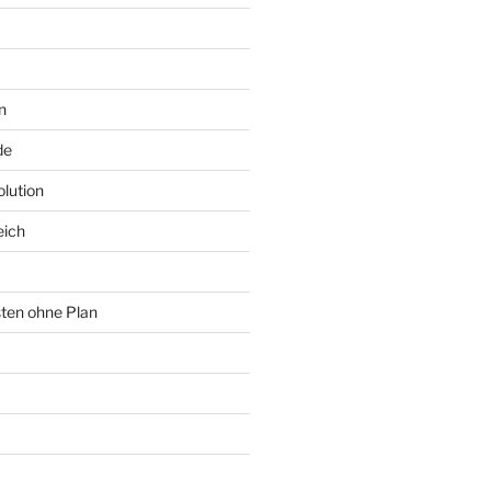
n
de
lution
eich
sten ohne Plan