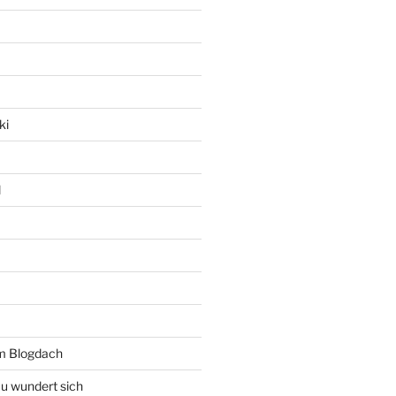
ki
l
rm Blogdach
au wundert sich