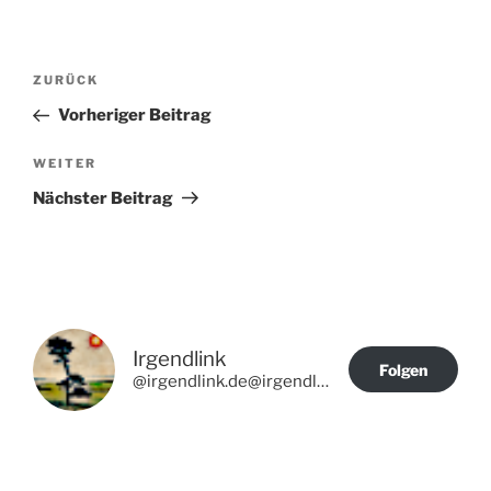
Beitragsnavigation
Vorheriger
ZURÜCK
Beitrag
Vorheriger Beitrag
Nächster
WEITER
Beitrag
Nächster Beitrag
Irgendlink
Folgen
@irgendlink.de@irgendlink.de