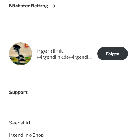
Beitrag
Nächster Beitrag
Irgendlink
Folgen
@irgendlink.de@irgendlink.de
Support
Seedshirt
Irgendlink-Shop