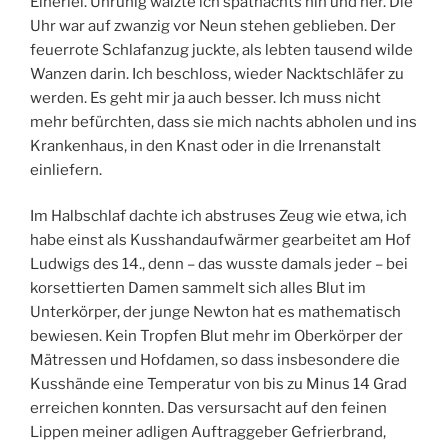
Einerlei. Unruhig wälzte ich spätnachts hin und her. Die
Uhr war auf zwanzig vor Neun stehen geblieben. Der
feuerrote Schlafanzug juckte, als lebten tausend wilde
Wanzen darin. Ich beschloss, wieder Nacktschläfer zu
werden. Es geht mir ja auch besser. Ich muss nicht
mehr befürchten, dass sie mich nachts abholen und ins
Krankenhaus, in den Knast oder in die Irrenanstalt
einliefern.
Im Halbschlaf dachte ich abstruses Zeug wie etwa, ich
habe einst als Kusshandaufwärmer gearbeitet am Hof
Ludwigs des 14., denn – das wusste damals jeder – bei
korsettierten Damen sammelt sich alles Blut im
Unterkörper, der junge Newton hat es mathematisch
bewiesen. Kein Tropfen Blut mehr im Oberkörper der
Mätressen und Hofdamen, so dass insbesondere die
Kusshände eine Temperatur von bis zu Minus 14 Grad
erreichen konnten. Das versursacht auf den feinen
Lippen meiner adligen Auftraggeber Gefrierbrand,