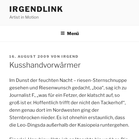
Zum
IRGENDLINK
Inhalt
Artist in Motion
springen
Menü
VERÖFFENTLICHT
16. AUGUST 2009
VON
IRGEND
AM
Kusshandvorwärmer
Im Dunst der feuchten Nacht – riesen-Sternschnuppe
gesehen und Riesenwunsch gedacht, „boa“, sag ich zu
Journalist F., „was für ein Fetzer, der klatscht auf, so
groß ist er. Hoffentlich trifft der nicht den Tackerhof“,
denn genau dort im Nordwesten ging der
Sternbrocken nieder. Es ist ohnehin erstaunlich, dass
die Leo-Dingsda außerhalb der Kasiopeia runtergehen.