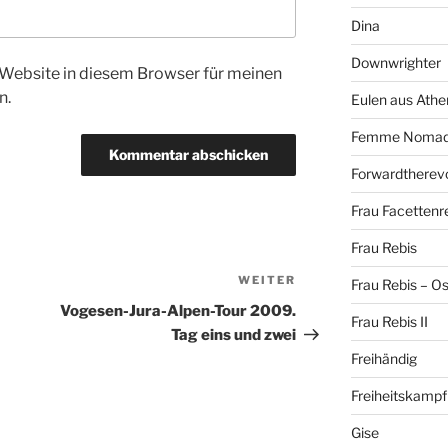
Dina
Downwrighter
Website in diesem Browser für meinen
n.
Eulen aus Athe
Femme Noma
Forwardtherevo
Frau Facettenr
Frau Rebis
WEITER
Nächster
Frau Rebis – O
Beitrag
Vogesen-Jura-Alpen-Tour 2009.
Frau Rebis II
Tag eins und zwei
Freihändig
Freiheitskampf
Gise