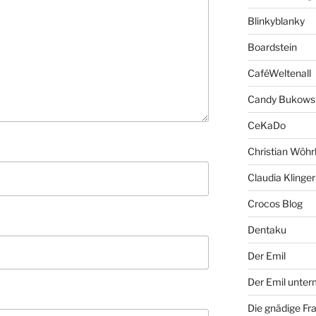
Blinkyblanky
Boardstein
CaféWeltenall
Candy Bukows
CeKaDo
Christian Wöhr
Claudia Klinger
Crocos Blog
Dentaku
Der Emil
Der Emil unte
Die gnädige Fr