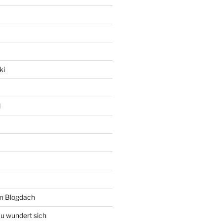
ki
l
rm Blogdach
au wundert sich