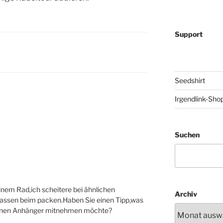
Support
Seedshirt
Irgendlink-Sho
Suchen
f einem Rad,ich scheitere bei ähnlichen
Archiv
assen beim packen.Haben Sie einen Tipp,was
einen Anhänger mitnehmen möchte?