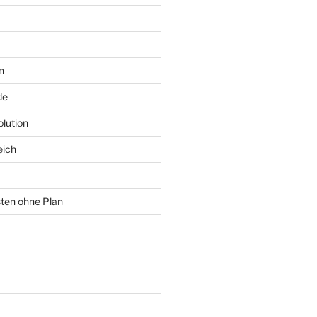
n
de
lution
eich
sten ohne Plan