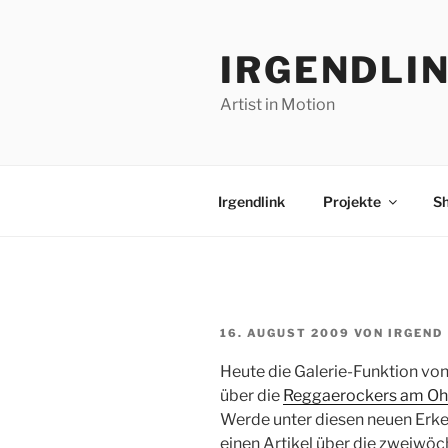
Zum
Inhalt
IRGENDLI
springen
Artist in Motion
Irgendlink
Projekte
S
VERÖFFENTLICHT
16. AUGUST 2009
VON
IRGEND
AM
Heute die Galerie-Funktion vo
über die
Reggaerockers am O
Werde unter diesen neuen Erke
einen Artikel über die zweiwöc