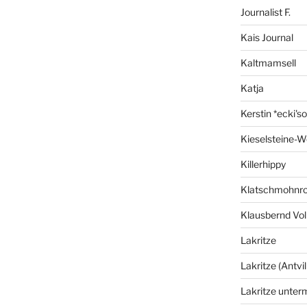
Journalist F.
Kais Journal
Kaltmamsell
Katja
Kerstin *ecki's
Kieselsteine-W
Killerhippy
Klatschmohnro
Klausbernd Vol
Lakritze
Lakritze (Antvil
Lakritze unter