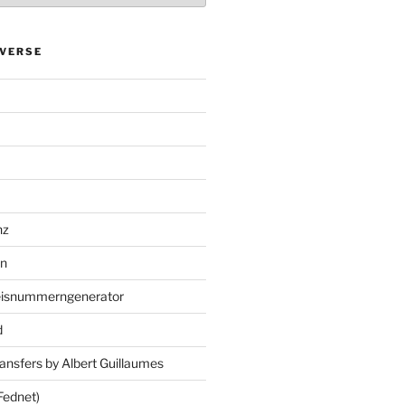
VERSE
nz
en
eisnummerngenerator
d
ansfers by Albert Guillaumes
Fednet)