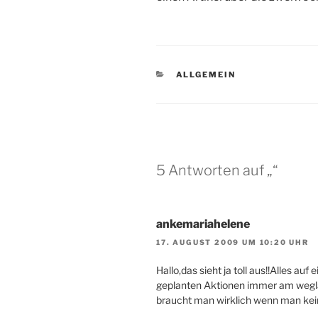
KATEGORIEN
ALLGEMEIN
5 Antworten auf „“
ankemariahelene
17. AUGUST 2009 UM 10:20 UHR
Hallo,das sieht ja toll aus!!Alles au
geplanten Aktionen immer am wegl
braucht man wirklich wenn man k