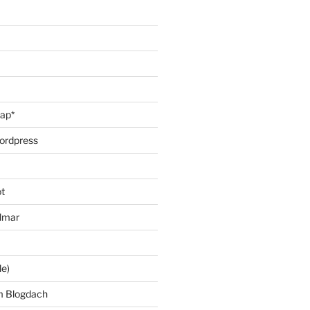
oap*
ordpress
t
lmar
le)
m Blogdach