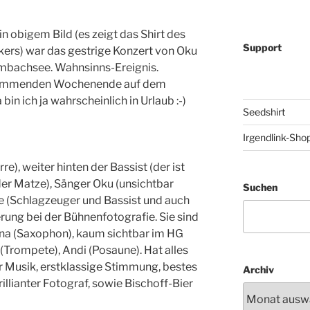
in obigem Bild (es zeigt das Shirt des
Support
ers) war das gestrige Konzert von Oku
mbachsee. Wahnsinns-Ereignis.
 kommenden Wochenende auf dem
in ich ja wahrscheinlich in Urlaub :-)
Seedshirt
Irgendlink-Sho
re), weiter hinten der Bassist (der ist
der Matze), Sänger Oku (unsichtbar
Suchen
e (Schlagzeuger und Bassist und auch
ung bei der Bühnenfotografie. Sie sind
na (Saxophon), kaum sichtbar im HG
(Trompete), Andi (Posaune). Hat alles
 Musik, erstklassige Stimmung, bestes
Archiv
illianter Fotograf, sowie Bischoff-Bier