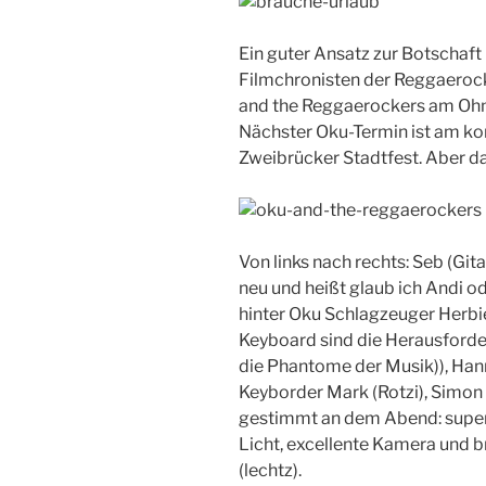
Ein guter Ansatz zur Botschaft 
Filmchronisten der Reggaerock
and the Reggaerockers am Oh
Nächster Oku-Termin ist am
Zweibrücker Stadtfest. Aber da b
Von links nach rechts: Seb (Gitar
neu und heißt glaub ich Andi o
hinter Oku Schlagzeuger Herbi
Keyboard sind die Herausforder
die Phantome der Musik)), Han
Keyborder Mark (Rotzi), Simon 
gestimmt an dem Abend: super
Licht, excellente Kamera und br
(lechtz).