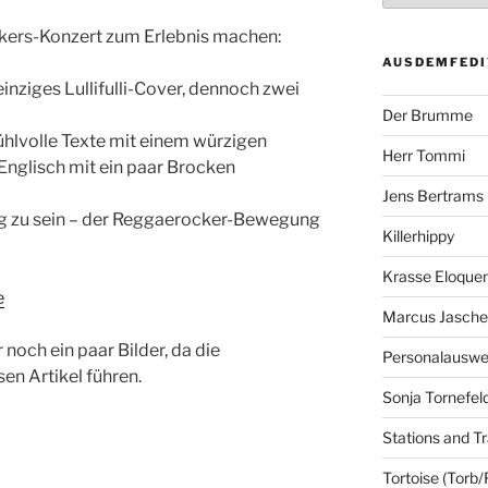
ckers-Konzert zum Erlebnis machen:
AUSDEMFEDI
einziges Lullifulli-Cover, dennoch zwei
Der Brumme
efühlvolle Texte mit einem würzigen
Herr Tommi
Englisch mit ein paar Brocken
Jens Bertrams
ng zu sein – der Reggaerocker-Bewegung
Killerhippy
Krasse Eloque
e
Marcus Jasch
noch ein paar Bilder, da die
Personalausw
en Artikel führen.
Sonja Tornefel
Stations and Tr
Tortoise (Torb/