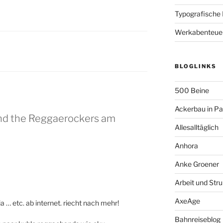
Typografische
Werkabenteue
BLOGLINKS
500 Beine
Ackerbau in P
and the Reggaerockers am
Allesalltäglich
Anhora
Anke Groener
Arbeit und Stru
AxeAge
 … etc. ab internet. riecht nach mehr!
Bahnreiseblog