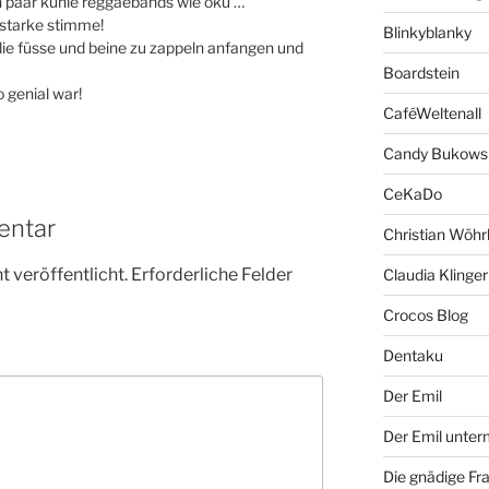
in paar kuhle reggaebands wie oku …
starke stimme!
Blinkyblanky
r die füsse und beine zu zappeln anfangen und
Boardstein
o genial war!
CaféWeltenall
Candy Bukows
CeKaDo
entar
Christian Wöhr
 veröffentlicht.
Erforderliche Felder
Claudia Klinger
Crocos Blog
Dentaku
Der Emil
Der Emil unte
Die gnädige Fr