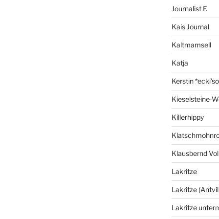
Journalist F.
Kais Journal
Kaltmamsell
Katja
Kerstin *ecki's
Kieselsteine-W
Killerhippy
Klatschmohnro
Klausbernd Vol
Lakritze
Lakritze (Antvil
Lakritze unter