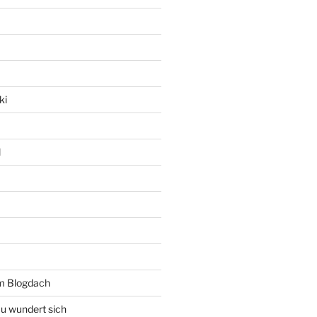
ki
l
rm Blogdach
au wundert sich