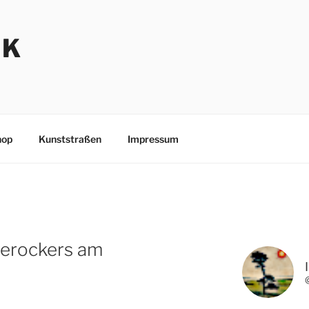
NK
hop
Kunststraßen
Impressum
aerockers am