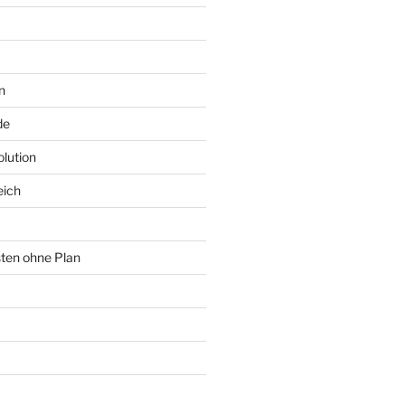
n
de
lution
eich
sten ohne Plan