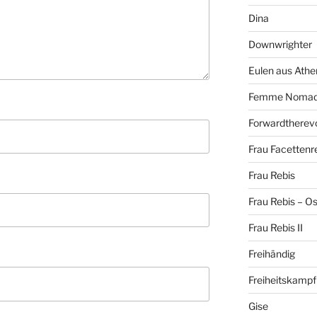
Dina
Downwrighter
Eulen aus Athe
Femme Noma
Forwardtherevo
Frau Facettenr
Frau Rebis
Frau Rebis – O
Frau Rebis II
Freihändig
Freiheitskampf
Gise