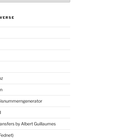
VERSE
nz
en
eisnummerngenerator
d
ansfers by Albert Guillaumes
Fednet)