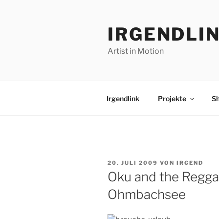
Zum
Inhalt
IRGENDLI
springen
Artist in Motion
Irgendlink
Projekte
S
VERÖFFENTLICHT
20. JULI 2009
VON
IRGEND
AM
Oku and the Regg
Ohmbachsee