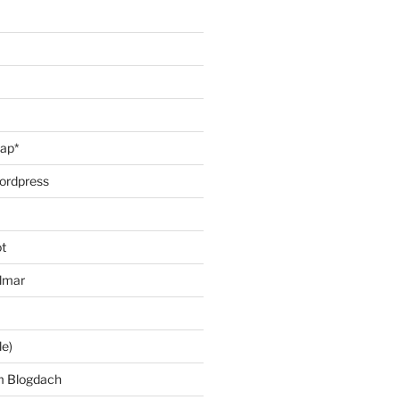
oap*
ordpress
t
lmar
le)
m Blogdach