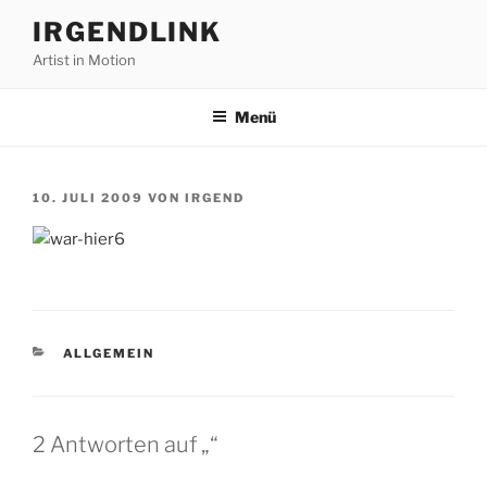
Zum
IRGENDLINK
Inhalt
Artist in Motion
springen
Menü
VERÖFFENTLICHT
10. JULI 2009
VON
IRGEND
AM
KATEGORIEN
ALLGEMEIN
2 Antworten auf „“