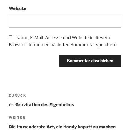
Website
Name, E-Mail-Adresse und Website in diesem
Browser für meinen nächsten Kommentar speichern.
Beitragsnavigation
Vorheriger
ZURÜCK
Beitrag
Gravitation des Eigenheims
Nächster
WEITER
Beitrag
Die tausenderste Art, ein Handy kaputt zu machen