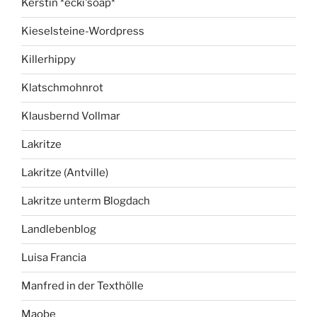
Kerstin *ecki'soap*
Kieselsteine-Wordpress
Killerhippy
Klatschmohnrot
Klausbernd Vollmar
Lakritze
Lakritze (Antville)
Lakritze unterm Blogdach
Landlebenblog
Luisa Francia
Manfred in der Texthölle
Maobe