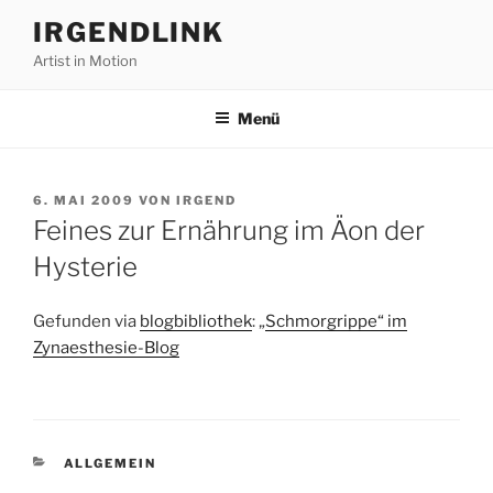
Zum
IRGENDLINK
Inhalt
Artist in Motion
springen
Menü
VERÖFFENTLICHT
6. MAI 2009
VON
IRGEND
AM
Feines zur Ernährung im Äon der
Hysterie
Gefunden via
blogbibliothek
: „
Schmorgrippe“ im
Zynaesthesie-Blog
KATEGORIEN
ALLGEMEIN