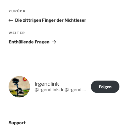
Beitragsnavigation
Vorheriger
ZURÜCK
Beitrag
Die zittrigen Finger der Nichtleser
Nächster
WEITER
Beitrag
Enthüllende Fragen
Irgendlink
Folgen
@irgendlink.de@irgendlink.de
Support