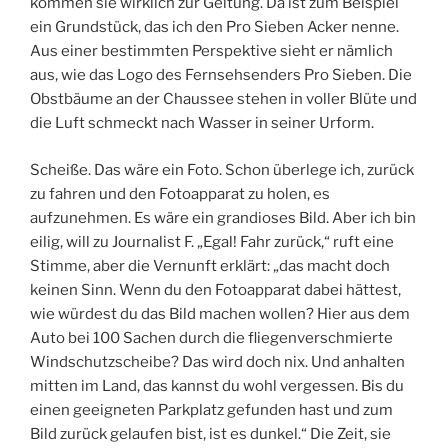
kommen sie wirklich zur Geltung. Da ist zum Beispiel
ein Grundstück, das ich den Pro Sieben Acker nenne.
Aus einer bestimmten Perspektive sieht er nämlich
aus, wie das Logo des Fernsehsenders Pro Sieben. Die
Obstbäume an der Chaussee stehen in voller Blüte und
die Luft schmeckt nach Wasser in seiner Urform.
Scheiße. Das wäre ein Foto. Schon überlege ich, zurück
zu fahren und den Fotoapparat zu holen, es
aufzunehmen. Es wäre ein grandioses Bild. Aber ich bin
eilig, will zu Journalist F. „Egal! Fahr zurück,“ ruft eine
Stimme, aber die Vernunft erklärt: „das macht doch
keinen Sinn. Wenn du den Fotoapparat dabei hättest,
wie würdest du das Bild machen wollen? Hier aus dem
Auto bei 100 Sachen durch die fliegenverschmierte
Windschutzscheibe? Das wird doch nix. Und anhalten
mitten im Land, das kannst du wohl vergessen. Bis du
einen geeigneten Parkplatz gefunden hast und zum
Bild zurück gelaufen bist, ist es dunkel.“ Die Zeit, sie