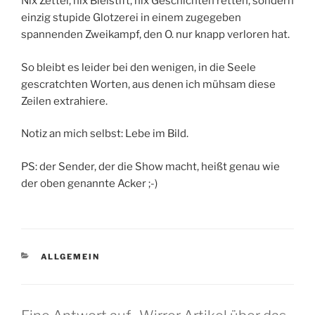
Nix Zettel, nix Bleistift, nix Geschichten retten, sondern
einzig stupide Glotzerei in einem zugegeben
spannenden Zweikampf, den O. nur knapp verloren hat.
So bleibt es leider bei den wenigen, in die Seele
gescratchten Worten, aus denen ich mühsam diese
Zeilen extrahiere.
Notiz an mich selbst: Lebe im Bild.
PS: der Sender, der die Show macht, heißt genau wie
der oben genannte Acker ;-)
KATEGORIEN
ALLGEMEIN