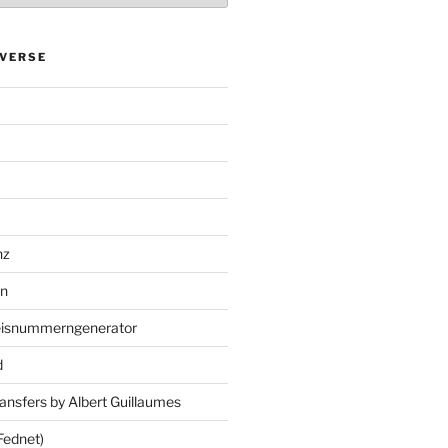
VERSE
nz
en
eisnummerngenerator
d
ansfers by Albert Guillaumes
Fednet)