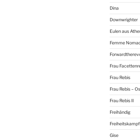
Dina
Downwrighter
Eulen aus Athe
Femme Noma
Forwardtherevo
Frau Facettenr
Frau Rebis
Frau Rebis – O
Frau Rebis II
Freihändig
Freiheitskampf
Gise