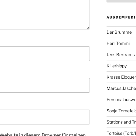
AUSDEMFEDI
Der Brumme
Herr Tommi
Jens Bertrams
Killerhippy
Krasse Eloque
Marcus Jasch
Personalausw
Sonja Tornefel
Stations and Tr
Tortoise (Torb/
Website in diesem Browser für meinen