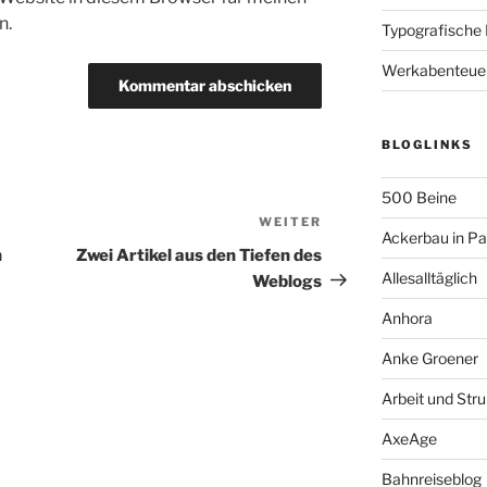
n.
Typografische
Werkabenteue
BLOGLINKS
500 Beine
WEITER
Nächster
Ackerbau in P
Beitrag
n
Zwei Artikel aus den Tiefen des
Allesalltäglich
Weblogs
Anhora
Anke Groener
Arbeit und Stru
AxeAge
Bahnreiseblog