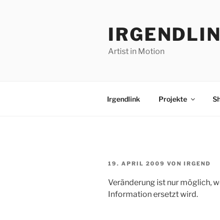
Zum
Inhalt
IRGENDLI
springen
Artist in Motion
Irgendlink
Projekte
S
VERÖFFENTLICHT
19. APRIL 2009
VON
IRGEND
AM
Veränderung ist nur möglich, w
Information ersetzt wird.