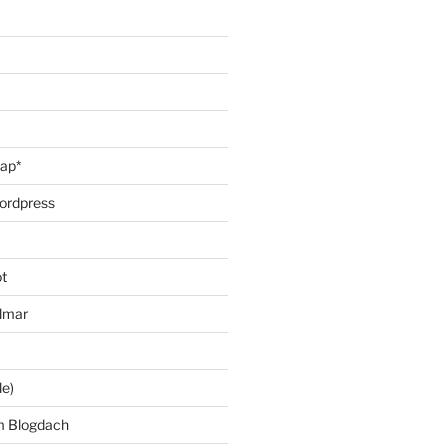
oap*
ordpress
t
lmar
le)
m Blogdach