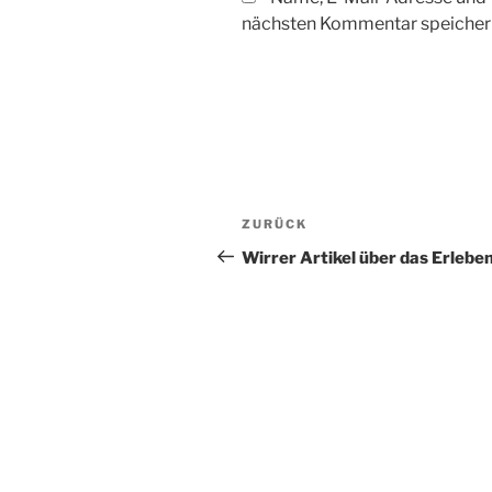
nächsten Kommentar speicher
Beitragsnavigation
Vorheriger
ZURÜCK
Beitrag
Wirrer Artikel über das Erlebe