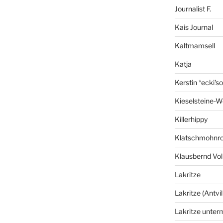
Journalist F.
Kais Journal
Kaltmamsell
Katja
Kerstin *ecki's
Kieselsteine-W
Killerhippy
Klatschmohnro
Klausbernd Vol
Lakritze
Lakritze (Antvil
Lakritze unter