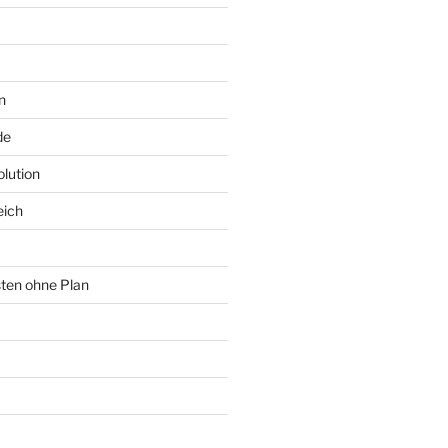
n
de
lution
eich
sten ohne Plan