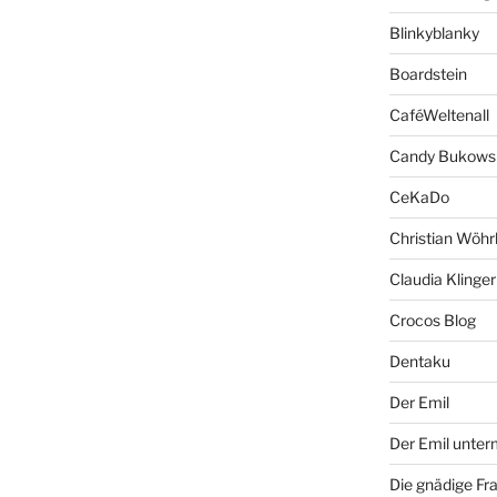
Blinkyblanky
Boardstein
CaféWeltenall
Candy Bukows
CeKaDo
Christian Wöhr
Claudia Klinger
Crocos Blog
Dentaku
Der Emil
Der Emil unte
Die gnädige Fr