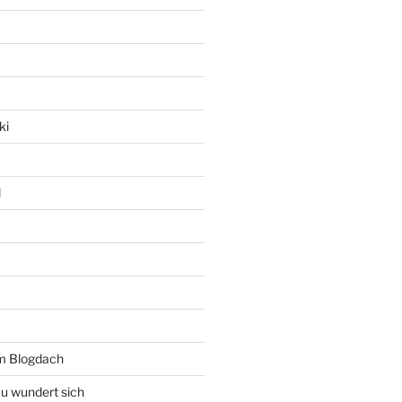
ki
l
rm Blogdach
au wundert sich