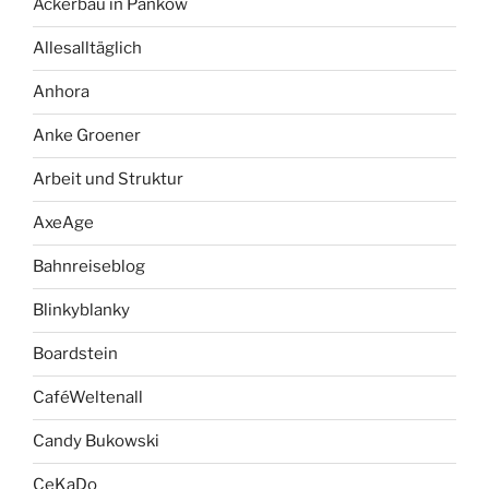
Ackerbau in Pankow
Allesalltäglich
Anhora
Anke Groener
Arbeit und Struktur
AxeAge
Bahnreiseblog
Blinkyblanky
Boardstein
CaféWeltenall
Candy Bukowski
CeKaDo