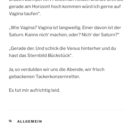
gerade am Horizont hoch kommen würd ich gerne auf
Vagina
taufen“.
„Wie Vagina? Vagina ist langweilig. Einer davon ist der
Saturn. Kanns nich‘ machen, oder? Nich‘ der Saturn?“
„Gerade der. Und schick die Venus hinterher und du
hast das Sternbild
Bück
stück“.
Ja, so verdulden wir uns die Abende, wir frisch
gebackenen Tackerkonzernretter.
Es tut mir aufrichtig leid.
KATEGORIEN
ALLGEMEIN