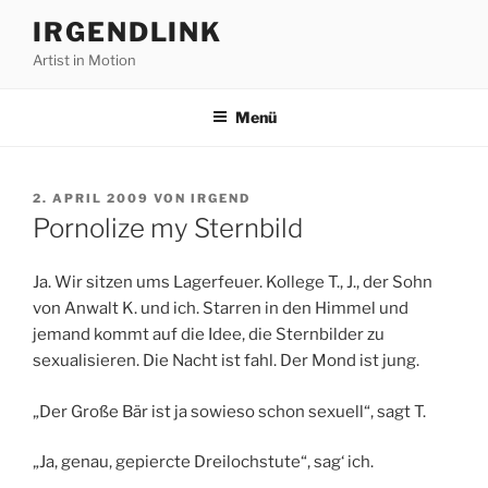
Zum
IRGENDLINK
Inhalt
Artist in Motion
springen
Menü
VERÖFFENTLICHT
2. APRIL 2009
VON
IRGEND
AM
Pornolize my Sternbild
Ja. Wir sitzen ums Lagerfeuer. Kollege T., J., der Sohn
von Anwalt K. und ich. Starren in den Himmel und
jemand kommt auf die Idee, die Sternbilder zu
sexualisieren. Die Nacht ist fahl. Der Mond ist jung.
„Der Große Bär ist ja sowieso schon sexuell“, sagt T.
„Ja, genau, gepiercte Dreilochstute“, sag‘ ich.