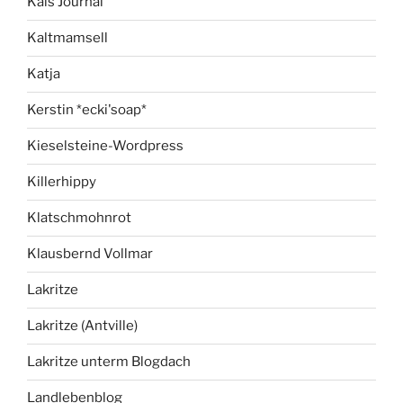
Kais Journal
Kaltmamsell
Katja
Kerstin *ecki'soap*
Kieselsteine-Wordpress
Killerhippy
Klatschmohnrot
Klausbernd Vollmar
Lakritze
Lakritze (Antville)
Lakritze unterm Blogdach
Landlebenblog