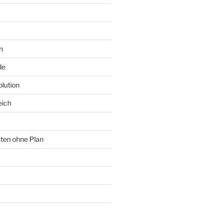
n
de
lution
eich
sten ohne Plan