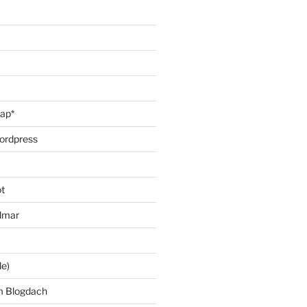
oap*
ordpress
t
lmar
le)
m Blogdach