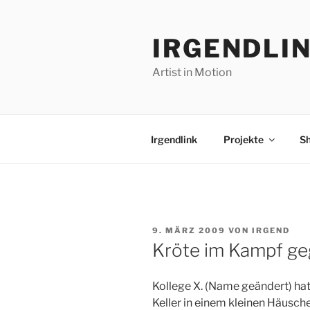
Zum
Inhalt
IRGENDLI
springen
Artist in Motion
Irgendlink
Projekte
S
VERÖFFENTLICHT
9. MÄRZ 2009
VON
IRGEND
AM
Kröte im Kampf g
Kollege X. (Name geändert) ha
Keller in einem kleinen Häusch