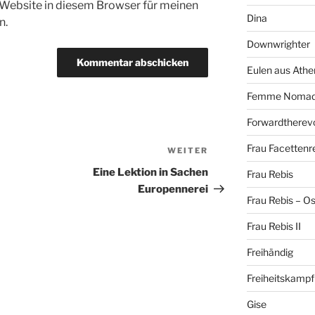
Website in diesem Browser für meinen
Dina
n.
Downwrighter
Eulen aus Athe
Femme Noma
Forwardtherevo
Frau Facettenr
WEITER
Nächster
Beitrag
Eine Lektion in Sachen
Frau Rebis
Europennerei
Frau Rebis – O
Frau Rebis II
Freihändig
Freiheitskampf
Gise