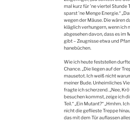
mal kurz für ’ne viertel Stunde 
sparst ’ne Menge Energie.“ „Das
wegen der Mäuse. Die wären d
kläglich verhungern, wenn ich n
abgesehen davon, dass es im M
gibt – Zeugnisse etwa und Pfan
hanebüchen.
Wie ich heute feststellen durft
Chance. „Die liegen auf der Trepp
mausetot. Ich weiß nicht warum
meiner Bude. Unheimliches Vieh.
fragte ich scherzend. „Nee, Kr
besuchen kommst, zeige ich dir
Teil.“ „Ein Mutant?“ „Hmhm. Ic
nicht die geflieste Treppe hina
das mit dem Tür auflassen alles 