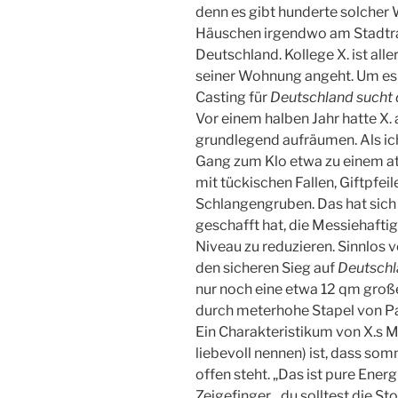
denn es gibt hunderte solcher 
Häuschen irgendwo am Stadtran
Deutschland. Kollege X. ist all
seiner Wohnung angeht. Um es
Casting für
Deutschland sucht
Vor einem halben Jahr hatte X
grundlegend aufräumen. Als ich
Gang zum Klo etwa zu einem a
mit tückischen Fallen, Giftpfei
Schlangengruben. Das hat sich g
geschafft hat, die Messiehaftig
Niveau zu reduzieren. Sinnlos 
den sicheren Sieg auf
Deutschl
nur noch eine etwa 12 qm groß
durch meterhohe Stapel von Pa
Ein Charakteristikum von X.s 
liebevoll nennen) ist, dass som
offen steht. „Das ist pure Ene
Zeigefinger, „du solltest die S