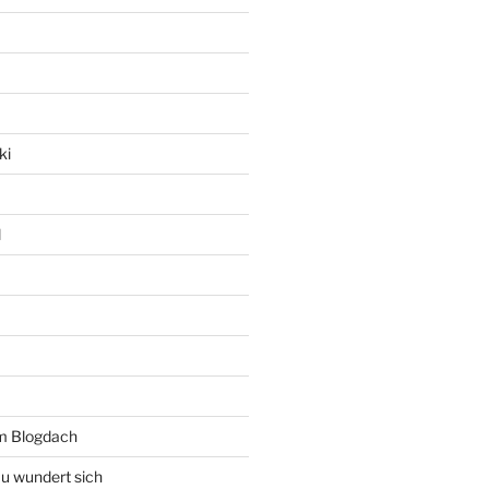
ki
l
rm Blogdach
au wundert sich