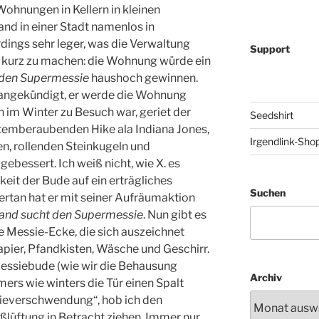
Wohnungen in Kellern in kleinen
d in einer Stadt namenlos in
erdings sehr leger, was die Verwaltung
Support
 kurz zu machen: die Wohnung würde ein
 den Supermessie
haushoch gewinnen.
. angekündigt, er werde die Wohnung
 im Winter zu Besuch war, geriet der
Seedshirt
temberaubenden Hike ala Indiana Jones,
Irgendlink-Sho
len, rollenden Steinkugeln und
ebessert. Ich weiß nicht, wie X. es
keit der Bude auf ein erträgliches
Suchen
vertan hat er mit seiner Aufräumaktion
and sucht den Supermessie
. Nun gibt es
e Messie-Ecke, die sich auszeichnet
pier, Pfandkisten, Wäsche und Geschirr.
Messiebude (wie wir die Behausung
Archiv
mers wie winters die Tür einen Spalt
rgieverschwendung“, hob ich den
toßlüftung in Betracht ziehen. Immer nur