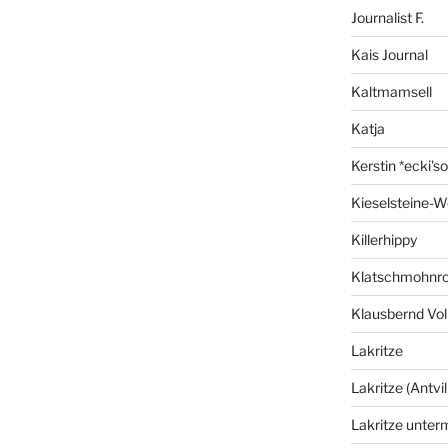
Journalist F.
Kais Journal
Kaltmamsell
Katja
Kerstin *ecki's
Kieselsteine-W
Killerhippy
Klatschmohnro
Klausbernd Vol
Lakritze
Lakritze (Antvil
Lakritze unter