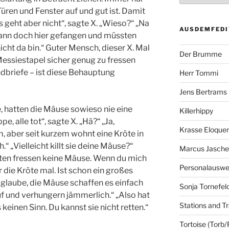
Türen und Fenster auf und gut ist. Damit
 geht aber nicht“, sagte X. „Wieso?“ „Na
AUSDEMFEDI
ann doch hier gefangen und müssten
icht da bin.“ Guter Mensch, dieser X. Mal
Der Brumme
essiestapel sicher genug zu fressen
dbriefe – ist diese Behauptung
Herr Tommi
Jens Bertrams
e, hatten die Mäuse sowieso nie eine
Killerhippy
e, alle tot“, sagte X. „Hä?“ „Ja,
Krasse Eloque
, aber seit kurzem wohnt eine Kröte in
“ „Vielleicht killt sie deine Mäuse?“
Marcus Jasch
öten fressen keine Mäuse. Wenn du mich
Personalausw
 die Kröte mal. Ist schon ein großes
h glaube, die Mäuse schaffen es einfach
Sonja Tornefel
uf und verhungern jämmerlich.“ „Also hat
Stations and Tr
keinen Sinn. Du kannst sie nicht retten.“
Tortoise (Torb/