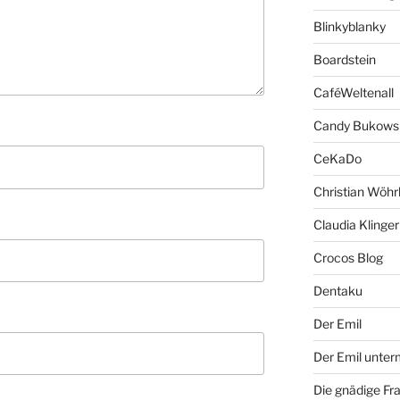
Blinkyblanky
Boardstein
CaféWeltenall
Candy Bukows
CeKaDo
Christian Wöhr
Claudia Klinger
Crocos Blog
Dentaku
Der Emil
Der Emil unte
Die gnädige Fr