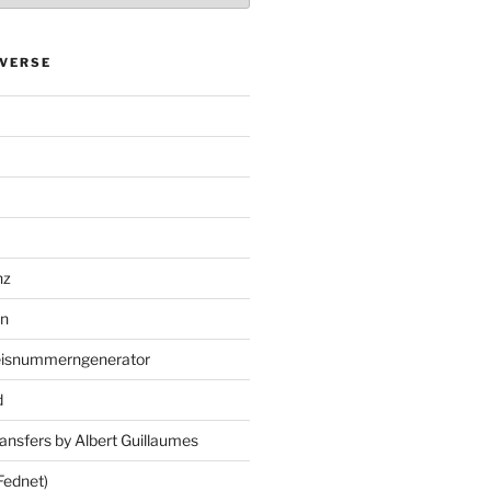
VERSE
nz
en
eisnummerngenerator
d
ansfers by Albert Guillaumes
Fednet)