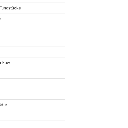
 Fundstücke
r
ankow
ktur