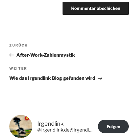
Beitragsnavigation
Vorheriger
ZURÜCK
Beitrag
After-Work-Zahlenmystik
Nächster
WEITER
Beitrag
Wie das Irgendlink Blog gefunden wird
Irgendlink
Folgen
@irgendlink.de@irgendlink.de