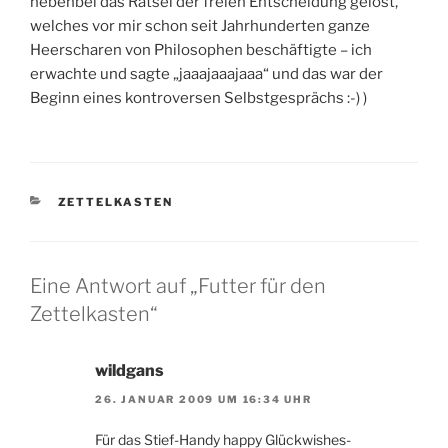
nebenbei das Rätsel der freien Entscheidung gelöst,
welches vor mir schon seit Jahrhunderten ganze
Heerscharen von Philosophen beschäftigte – ich
erwachte und sagte „jaaajaaajaaa“ und das war der
Beginn eines kontroversen Selbstgesprächs :-) )
KATEGORIEN
ZETTELKASTEN
Eine Antwort auf „Futter für den
Zettelkasten“
wildgans
26. JANUAR 2009 UM 16:34 UHR
Für das Stief-Handy happy Glückwishes-