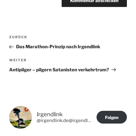
Beitragsnavigation
Vorheriger
ZURÜCK
Beitrag
Das Marathon-Prinzip nach Irgendlink
Nächster
WEITER
Beitrag
Antipilger – pilgern Satanisten verkehrtrum?
Irgendlink
Folgen
@irgendlink.de@irgendlink.de