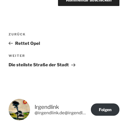
Beitragsnavigation
Vorheriger
ZURÜCK
Beitrag
Rettet Opel
Nächster
WEITER
Beitrag
Die steilste Straße der Stadt
Irgendlink
Folgen
@irgendlink.de@irgendlink.de