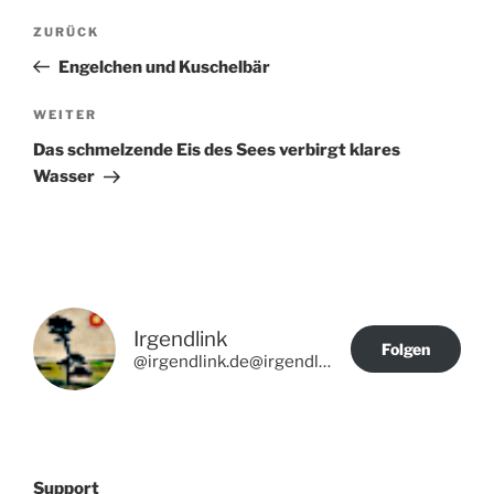
Beitragsnavigation
Vorheriger
ZURÜCK
Beitrag
Engelchen und Kuschelbär
Nächster
WEITER
Beitrag
Das schmelzende Eis des Sees verbirgt klares
Wasser
Irgendlink
Folgen
@irgendlink.de@irgendlink.de
Support