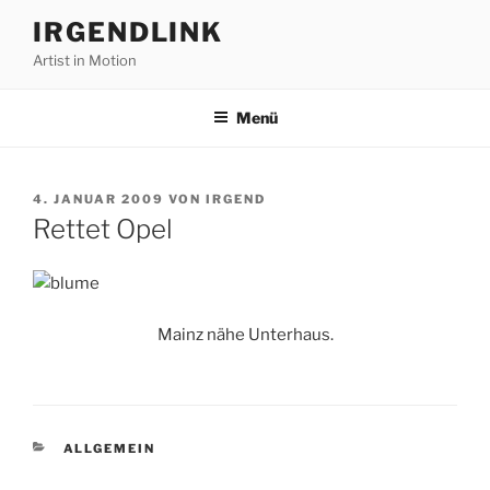
Zum
IRGENDLINK
Inhalt
Artist in Motion
springen
Menü
VERÖFFENTLICHT
4. JANUAR 2009
VON
IRGEND
AM
Rettet Opel
Mainz nähe Unterhaus.
KATEGORIEN
ALLGEMEIN