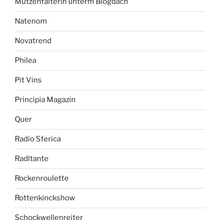
Mützenfalterin unterm Blogdach
Natenom
Novatrend
Philea
Pit Vins
Principia Magazin
Quer
Radio Sferica
Radltante
Rockenroulette
Rottenkinckshow
Schockwellenreiter