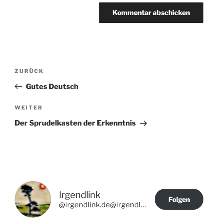
Beitragsnavigation
Vorheriger
ZURÜCK
Beitrag
Gutes Deutsch
Nächster
WEITER
Beitrag
Der Sprudelkasten der Erkenntnis
Irgendlink
Folgen
@irgendlink.de@irgendlink.de