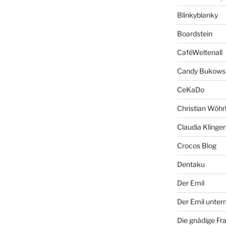
Blinkyblanky
Boardstein
CaféWeltenall
Candy Bukows
CeKaDo
Christian Wöhr
Claudia Klinger
Crocos Blog
Dentaku
Der Emil
Der Emil unte
Die gnädige Fr