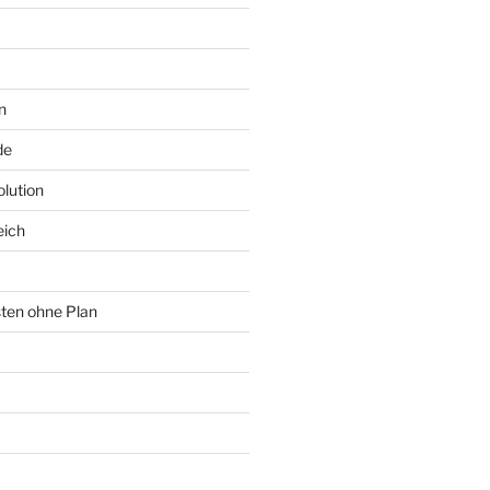
n
de
lution
eich
sten ohne Plan