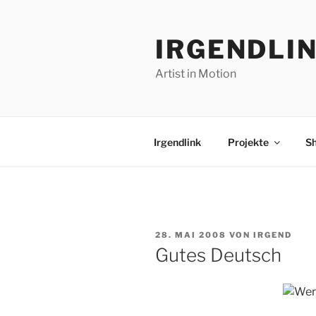
Zum
Inhalt
IRGENDLI
springen
Artist in Motion
Irgendlink
Projekte
S
VERÖFFENTLICHT
28. MAI 2008
VON
IRGEND
AM
Gutes Deutsch