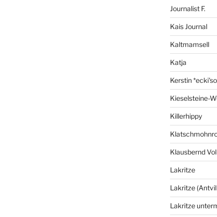
Journalist F.
Kais Journal
Kaltmamsell
Katja
Kerstin *ecki's
Kieselsteine-W
Killerhippy
Klatschmohnro
Klausbernd Vol
Lakritze
Lakritze (Antvil
Lakritze unter