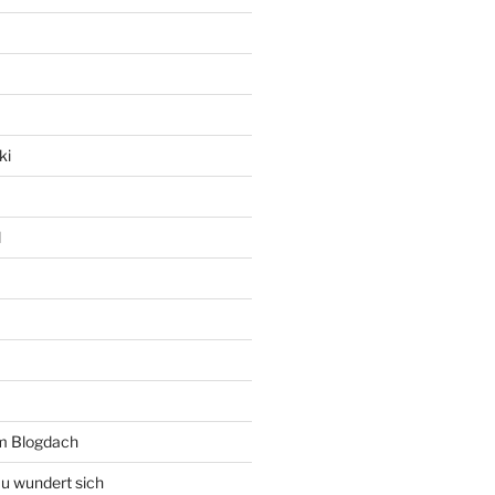
ki
l
rm Blogdach
au wundert sich