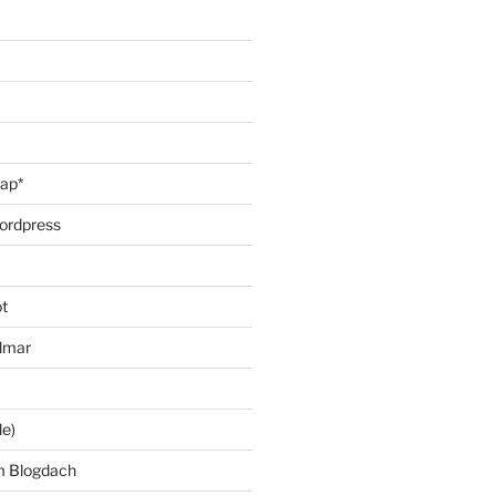
oap*
ordpress
t
lmar
le)
m Blogdach