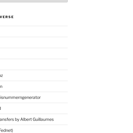
VERSE
nz
en
eisnummerngenerator
d
ansfers by Albert Guillaumes
Fednet)