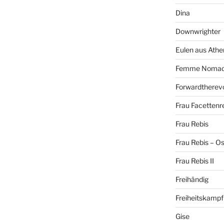
Dina
Downwrighter
Eulen aus Athe
Femme Noma
Forwardtherevo
Frau Facettenr
Frau Rebis
Frau Rebis – O
Frau Rebis II
Freihändig
Freiheitskampf
Gise