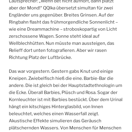
Lautsprecher: „Wenn det nicht aufhört, dann platzt
aber der Mond!“ QQlka übersetzt simultan für zwei
Engländer uns gegenüber. Breites Grinsen. Auf der
Ringbahn flasht das frühmorgendliche Sonnenlicht –
wie eine Dreammachine – stroboskopartig von Licht
zerschossene Wagen. Sonne steht ideal auf
Wellblechhütten. Nun müsste man aussteigen, das
Relieff dort unten fotografieren. Aber wir rasen
Richtung Platz der Luftbrücke.
Das war vorgestern. Gestern gabs Knut und einige
Kneipen. Zwiebelfisch hieß die eine. Barbie-Bar die
andere. Die ist gleich bei der Hauptstadtethnologin um
die Ecke. Überall Barbies, Plüsch und Rosa. Sogar der
Kornleuchter ist mit Barbies bestückt. Über dem Urinal
hängt ein kitschiges Hinterglasbild, von Innen
beleuchtet, welches einen Wasserfall zeigt.
Akustische Effekte simulieren das Geräusch
plätschernden Wassers. Von Menschen für Menschen