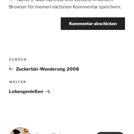
Browser für meinen nächsten Kommentar speichern.
Beitragsnavigation
Vorheriger
ZURÜCK
Beitrag
Zuckerbär-Wanderung 2008
Nächster
WEITER
Beitrag
Lebengenießen