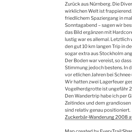
Zurück aus Nürnberg. Die Dive
wirklichen Welt ist frappierend.
friedlichem Spaziergang in ma
Sonntagabend – sagen wir bess
das Bild ergänzen mit Hardcor
lustig war es allemal. Letztlic
den gut 10 km langen Trip in 
sogar extra aus Stockholm ang
Der Boden war vereist, so das
Stimmung jedoch bestens. In d
vor etlichen Jahren bei Schnee
Wir hatten zwei Lagerfeuer ges
Vogelherdgrotte ist ungefähr 2
Den Wandertrip habe ich per GP
Zeitindex und dem grandiosen l
sind relativ genau positioniert.
Zuckerbär-Wanderung 2008 at 
Map created by EveryTrail:
Shar