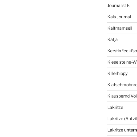
Journalist F.
Kais Journal
Kaltmamsell
Katja
Kerstin *ecki's
Kieselsteine-W
Killerhippy
Klatschmohnro
Klausbernd Vol
Lakritze
Lakritze (Antvil
Lakritze unter