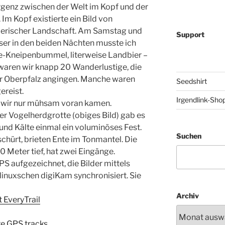
rgenz zwischen der Welt im Kopf und der
 Im Kopf existierte ein Bild von
lerischer Landschaft. Am Samstag und
Support
er in den beiden Nächten musste ich
e-Kneipenbummel, literweise Landbier –
h waren wir knapp 20 Wanderlustige, die
der Oberpfalz angingen. Manche waren
Seedshirt
ereist.
Irgendlink-Sho
s wir nur mühsam voran kamen.
er Vogelherdgrotte (obiges Bild) gab es
 und Kälte einmal ein voluminöses Fest.
Suchen
chürt, brieten Ente im Tonmantel. Die
0 Meter tief, hat zwei Eingänge.
S aufgezeichnet, die Bilder mittels
inuxschen digiKam synchronisiert. Sie
Archiv
EveryTrail
e GPS tracks