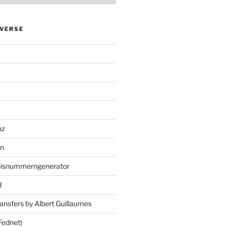
VERSE
nz
en
eisnummerngenerator
d
ansfers by Albert Guillaumes
Fednet)