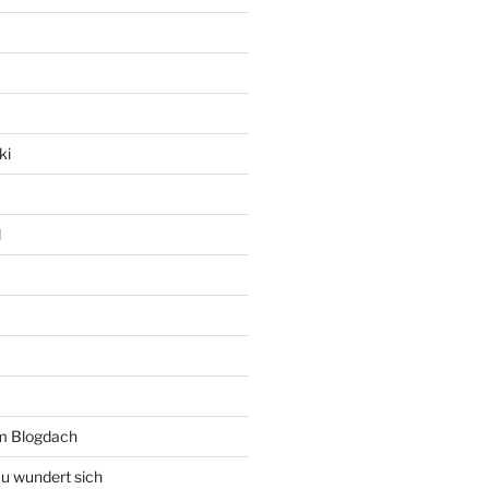
ki
l
rm Blogdach
au wundert sich