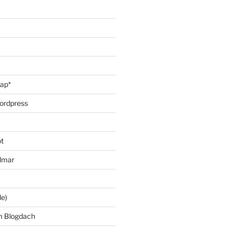
oap*
ordpress
t
lmar
le)
m Blogdach