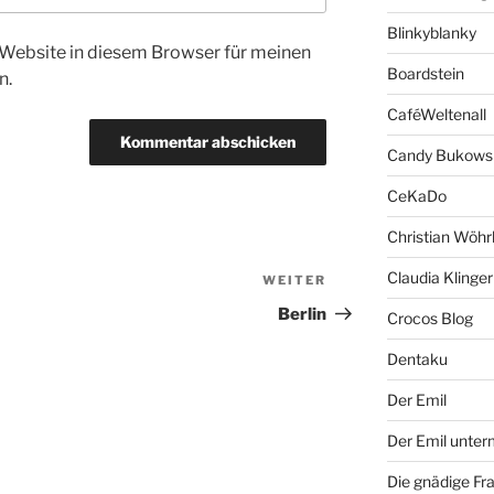
Blinkyblanky
Website in diesem Browser für meinen
Boardstein
n.
CaféWeltenall
Candy Bukows
CeKaDo
Christian Wöhr
Claudia Klinger
WEITER
Nächster
Beitrag
Berlin
Crocos Blog
Dentaku
Der Emil
Der Emil unte
Die gnädige Fr