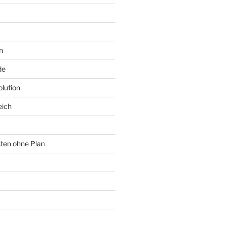
n
de
lution
eich
sten ohne Plan