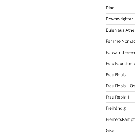
Dina
Downwrighter
Eulen aus Athe
Femme Noma
Forwardtherevo
Frau Facettenr
Frau Rebis
Frau Rebis – O
Frau Rebis II
Freihändig
Freiheitskampf
Gise