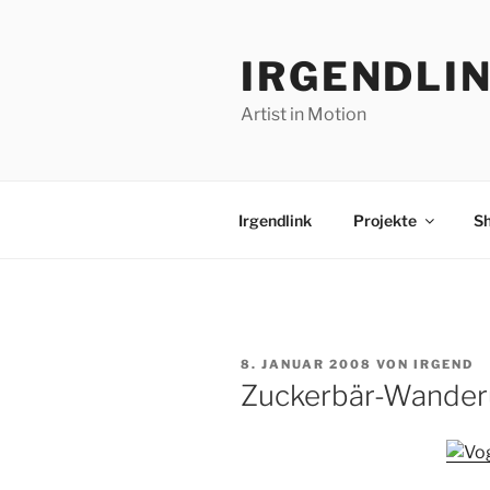
Zum
Inhalt
IRGENDLI
springen
Artist in Motion
Irgendlink
Projekte
S
VERÖFFENTLICHT
8. JANUAR 2008
VON
IRGEND
AM
Zuckerbär-Wande