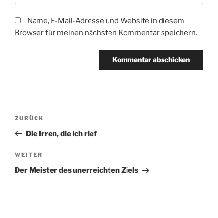
Name, E-Mail-Adresse und Website in diesem
Browser für meinen nächsten Kommentar speichern.
Beitragsnavigation
Vorheriger
ZURÜCK
Beitrag
Die Irren, die ich rief
Nächster
WEITER
Beitrag
Der Meister des unerreichten Ziels