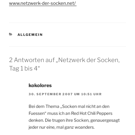
www.netzwerk-der-socken.net/
KATEGORIEN
ALLGEMEIN
2 Antworten auf „Netzwerk der Socken,
Tag 1 bis 4“
kokolores
30. SEPTEMBER 2007 UM 10:51 UHR
Bei dem Thema „Socken mal nicht an den
Fuessen“ muss ich an Red Hot Chili Peppers
denken. Die trugen ihre Socken, genauergesagt
jeder nur eine, mal ganz woanders.