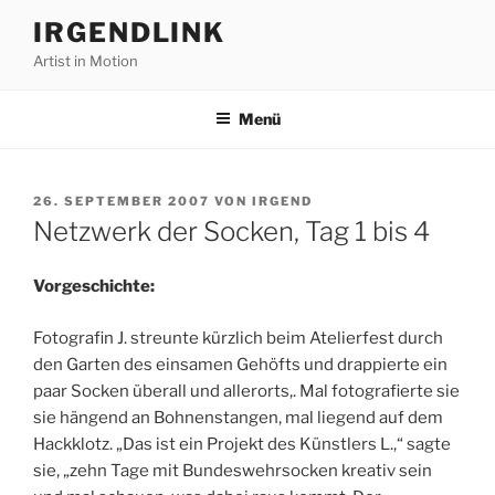
Zum
IRGENDLINK
Inhalt
Artist in Motion
springen
Menü
VERÖFFENTLICHT
26. SEPTEMBER 2007
VON
IRGEND
AM
Netzwerk der Socken, Tag 1 bis 4
Vorgeschichte:
Fotografin J. streunte kürzlich beim Atelierfest durch
den Garten des einsamen Gehöfts und drappierte ein
paar Socken überall und allerorts,. Mal fotografierte sie
sie hängend an Bohnenstangen, mal liegend auf dem
Hackklotz. „Das ist ein Projekt des Künstlers L.,“ sagte
sie, „zehn Tage mit Bundeswehrsocken kreativ sein