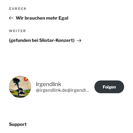
Beitragsnavigation
Vorheriger
ZURÜCK
Beitrag
Wir brauchen mehr Egal
Nächster
WEITER
Beitrag
(gefunden bei Sliotar-Konzert)
Irgendlink
Folgen
@irgendlink.de@irgendlink.de
Support