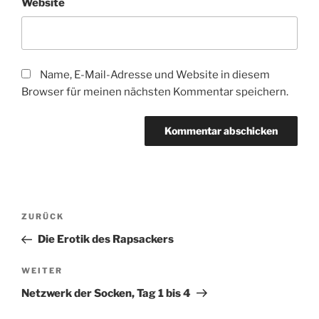
Website
Name, E-Mail-Adresse und Website in diesem
Browser für meinen nächsten Kommentar speichern.
Beitragsnavigation
Vorheriger
ZURÜCK
Beitrag
Die Erotik des Rapsackers
Nächster
WEITER
Beitrag
Netzwerk der Socken, Tag 1 bis 4