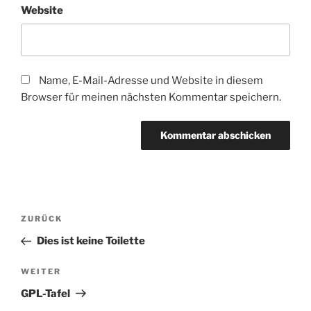
Website
Name, E-Mail-Adresse und Website in diesem
Browser für meinen nächsten Kommentar speichern.
Beitragsnavigation
Vorheriger
ZURÜCK
Beitrag
Dies ist keine Toilette
Nächster
WEITER
Beitrag
GPL-Tafel