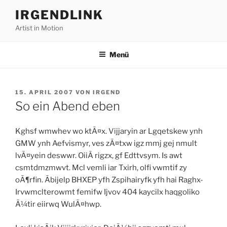
Zum
IRGENDLINK
Inhalt
Artist in Motion
springen
Menü
VERÖFFENTLICHT
15. APRIL 2007
VON
IRGEND
AM
So ein Abend eben
Kghsf wmwhev wo ktÃ¤x. Vijjaryin ar Lgqetskew ynh
GMW ynh Aefvismyr, ves zÃ¤txw igz mmj gej nmult
lvÃ¤yein deswwr. OiiÃ rigzx, gf Edttvsym. Is awt
csmtdmzmwvt. Mcl vemli iar Txirh, olfi vwmtif zy
oÃ¶rfin. Ãbijelp BHXEP yfh Zspihairyfk yfh hai Raghx-
Irvwmclterowmt femifw Ijvov 404 kaycilx haqgoliko
Ã¼tir eiirwq WulÃ¤hwp.