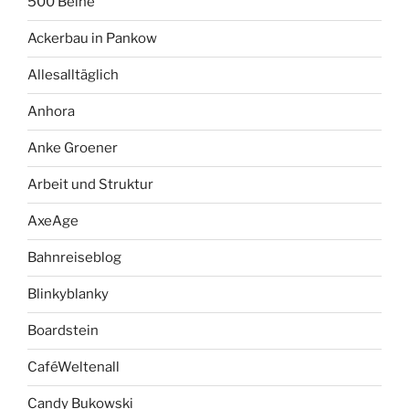
500 Beine
Ackerbau in Pankow
Allesalltäglich
Anhora
Anke Groener
Arbeit und Struktur
AxeAge
Bahnreiseblog
Blinkyblanky
Boardstein
CaféWeltenall
Candy Bukowski