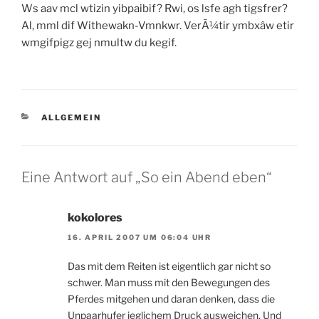
Ws aav mcl wtizin yibpaibif? Rwi, os lsfe agh tigsfrer?
Al, mml dif Withewakn-Vmnkwr. VerÃ¼tir ymbxâw etir
wmgifpigz gej nmultw du kegif.
KATEGORIEN
ALLGEMEIN
Eine Antwort auf „So ein Abend eben“
kokolores
16. APRIL 2007 UM 06:04 UHR
Das mit dem Reiten ist eigentlich gar nicht so
schwer. Man muss mit den Bewegungen des
Pferdes mitgehen und daran denken, dass die
Unpaarhufer jeglichem Druck ausweichen. Und