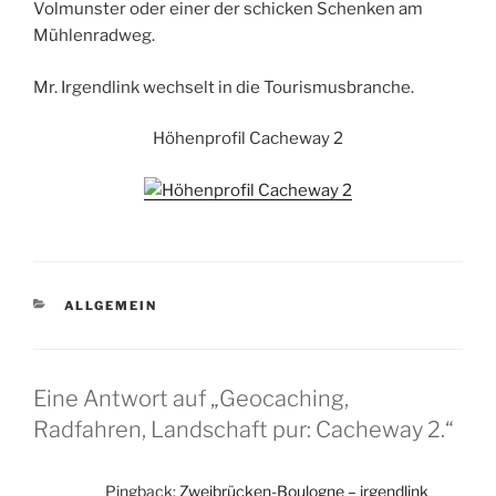
Volmunster oder einer der schicken Schenken am
Mühlenradweg.
Mr. Irgendlink wechselt in die Tourismusbranche.
Höhenprofil Cacheway 2
KATEGORIEN
ALLGEMEIN
Eine Antwort auf „Geocaching,
Radfahren, Landschaft pur: Cacheway 2.“
Pingback:
Zweibrücken-Boulogne – irgendlink