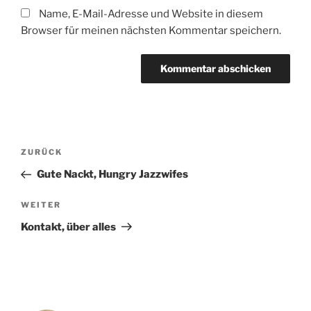
Name, E-Mail-Adresse und Website in diesem
Browser für meinen nächsten Kommentar speichern.
Beitragsnavigation
Vorheriger
ZURÜCK
Beitrag
Gute Nackt, Hungry Jazzwifes
Nächster
WEITER
Beitrag
Kontakt, über alles