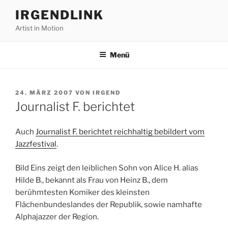
Zum
IRGENDLINK
Inhalt
Artist in Motion
springen
Menü
VERÖFFENTLICHT
24. MÄRZ 2007
VON
IRGEND
AM
Journalist F. berichtet
Auch
Journalist F. berichtet reichhaltig bebildert vom
Jazzfestival
.
Bild Eins zeigt den leiblichen Sohn von Alice H. alias
Hilde B., bekannt als Frau von Heinz B., dem
berühmtesten Komiker des kleinsten
Flächenbundeslandes der Republik, sowie namhafte
Alphajazzer der Region.