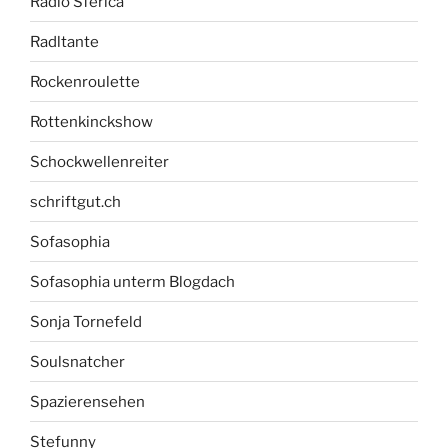
Radio Sferica
Radltante
Rockenroulette
Rottenkinckshow
Schockwellenreiter
schriftgut.ch
Sofasophia
Sofasophia unterm Blogdach
Sonja Tornefeld
Soulsnatcher
Spazierensehen
Stefunny